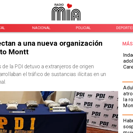
CAL
NACIONAL
POLICIAL
DEPORTE
ectan a una nueva organización
MÁS
rto Montt
Inda
adol
s de la PDI detuvo a extranjeros de origen
Car
ollaban el tráfico de sustancias ilícitas en un
al.
Adu
atro
la r
Mon
Habr
sos
muje