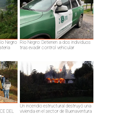
ío Negro
Rio Negro: Detienen a dos individuos
ateria
tras evadir control vehicular
Un incendio estructural destruyó una
CE DEL
vivienda en el sector de Buenaventura