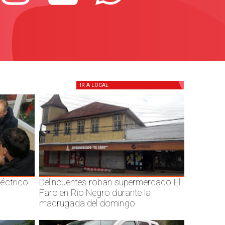
IR A
LOCAL
éctrico
Delincuentes roban supermercado El
Faro en Río Negro durante la
madrugada del domingo