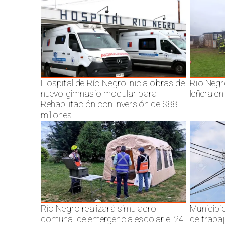
Hospital de Río Negro inicia obras de
Rio Negr
nuevo gimnasio modular para
leñera en
Rehabilitación con inversión de $88
millones
Río Negro realizará simulacro
Municipi
comunal de emergencia escolar el 24
de traba