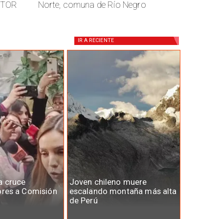
CTOR
Norte, comuna de Río Negro
IR A
RECIENTE
a cruce
Joven chileno muere
ores a Comisión
escalando montaña más alta
de Perú