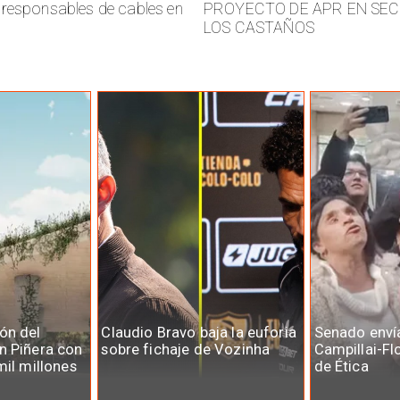
responsables de cables en
PROYECTO DE APR EN SE
LOS CASTAÑOS
ón del
Claudio Bravo baja la euforia
Senado enví
n Piñera con
sobre fichaje de Vozinha
Campillai-Fl
mil millones
de Ética