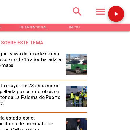
S
INTERNACIONAL
INICIO
NOTICIAS
 SOBRE ESTE TEMA
gan causa de muerte de una
escente de 15 años hallada en
elmapu
lta mayor de 78 años murió
pellada por un microbús en
otonda La Paloma de Puerto
tt
ía estado ebrio:
pechoso de asesinato de
r en Calbuco será