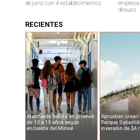
de junio con 4 establecimientos
empresa 
desuso
RECIENTES
Alarmante hábito en jóvenes
Aprueban creaci
de 13 a 15 años según
Parque Sebastiá
encuesta del Minsal
inversión de $4 