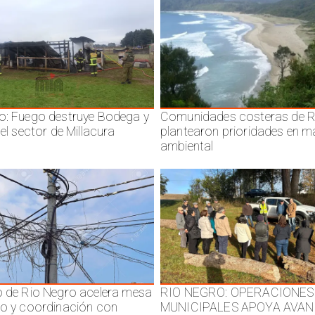
o: Fuego destruye Bodega y
Comunidades costeras de R
 el sector de Millacura
plantearon prioridades en m
ambiental
o de Rio Negro acelera mesa
RIO NEGRO: OPERACIONES
jo y coordinación con
MUNICIPALES APOYA AVAN