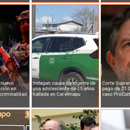
 nuevo
Indagan causa de muerte de
Corte Supre
ción en
una adolescente de 15 años
pago de $1.0
 criminalidad
hallada en Carelmapu
caso ProCul