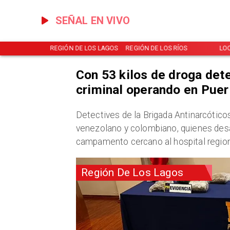
SEÑAL EN VIVO
NOTICIAS
REGIÓN DE LOS LAGOS
REGIÓN DE LOS RÍOS
LO
Con 53 kilos de droga det
criminal operando en Pue
Detectives de la Brigada Antinarcótico
venezolano y colombiano, quienes desarr
campamento cercano al hospital region
Región De Los Lagos