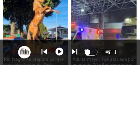
1
Rio Negro se prepara para la
Adulta mayor fue atacada por
segunda fecha del Rally
su pareja 20 años menor en
AvoSur
Río Negro