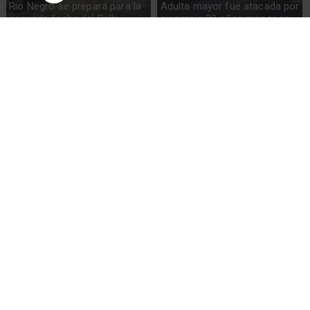
Rio Negro se prepara para la
Adulta mayor fue atacada por
segunda fecha del Rally
su pareja 20 años menor en
AvoSur
Río Negro
Robos afectan obras en la
Detienen a una mujer y un
Escuela Rio Negro
hombre e incautan 19 plantas
de marihuana en Río Negro