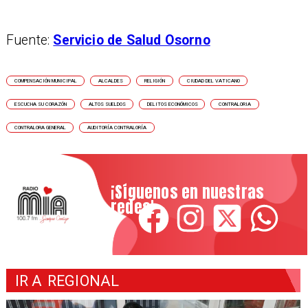
Fuente:
Servicio de Salud Osorno
COMPENSACIÓN MUNICIPAL
ALCALDES
RELIGIÓN
CIUDAD DEL VATICANO
ESCUCHA SU CORAZÓN
ALTOS SUELDOS
DELITOS ECONÓMICOS
CONTRALORIA
CONTRALORA GENERAL
AUDITORÍA CONTRALORÍA
¡Síguenos en nuestras
redes!
IR A
REGIONAL