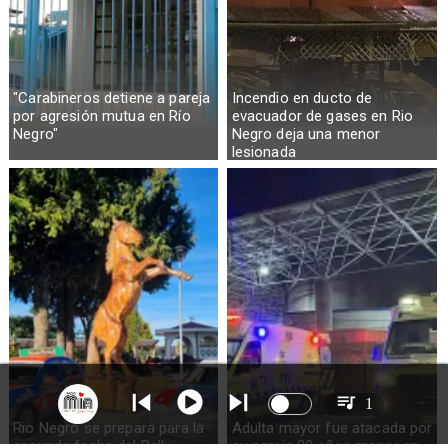
"Carabineros detiene a pareja
Incendio en ducto de
por agresión mutua en Río
evacuador de gases en Rio
Negro"
Negro deja una menor
lesionada
1
Rio Negro se prepara para la
Adulta mayor fue atacada por
segunda fecha del Rally
su pareja 20 años menor en