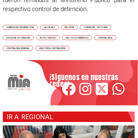
fueron remitidos al Ministerio Público para el
respectivo control de detención.
COMPENSACIÓN MUNICIPAL
ALCALDES
RELIGIÓN
CIUDAD DEL VATICANO
ESCUCHA SU CORAZÓN
ALTOS SUELDOS
DELITOS ECONÓMICOS
CONTRALORIA
CONTRALORA GENERAL
AUDITORÍA CONTRALORÍA
¡Síguenos en nuestras
redes!
IR A
REGIONAL