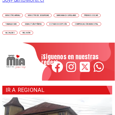
SoyPuertoMontt.cl
MINISTRO ARRAU
MINISTRO DE SEGURIDAD
MARIANA DI GIROLAMO
PREMIOS OSCAR
TABAQUISMO
SEBASTIÁN PIÑERA
ESTADO EXCEPCIÓN
COMPENSACIÓN MUNICIPAL
ALCALDES
RELIGIÓN
¡Síguenos en nuestras
redes!
IR A
REGIONAL