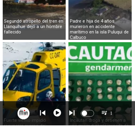
Segundo atropello del tren en
Padre e hija de 4 años
Llanquihue dejó a un hombre
murieron en accidente
fallecido
marítimo en la isla Puluqui de
Calbuco
1
Fuerte viento impidió
Incautan droga y detienen a
recuperar cuerpo de
una mujer durante jornada de
excursionista fallecido en el
visita en la cárcel de Osorno