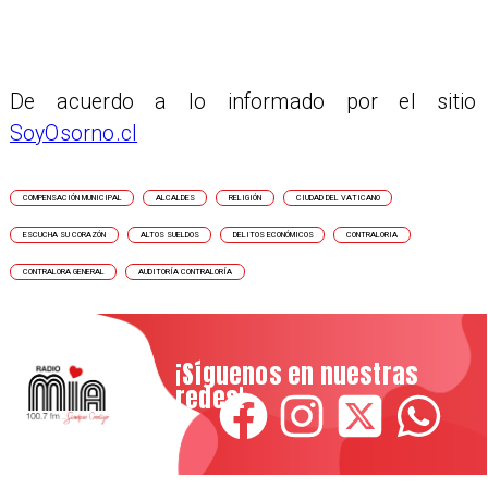
De acuerdo a lo informado por el sitio
SoyOsorno.cl
COMPENSACIÓN MUNICIPAL
ALCALDES
RELIGIÓN
CIUDAD DEL VATICANO
ESCUCHA SU CORAZÓN
ALTOS SUELDOS
DELITOS ECONÓMICOS
CONTRALORIA
CONTRALORA GENERAL
AUDITORÍA CONTRALORÍA
¡Síguenos en nuestras
redes!