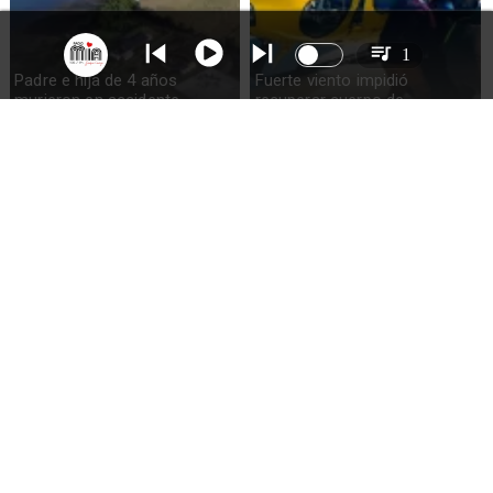
1
Padre e hija de 4 años
Fuerte viento impidió
murieron en accidente
recuperar cuerpo de
marítimo en la isla Puluqui de
excursionista fallecido en el
Calbuco
volcán Calbuco
Incautan droga y detienen a
Preocupación en Los Lagos:
una mujer durante jornada de
es la segunda región con
visita en la cárcel de Osorno
más femicidios y la tercera