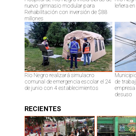
nuevo gimnasio modular para
leñera en
Rehabilitación con inversión de $88
millones
Río Negro realizará simulacro
Municipi
comunal de emergencia escolar el 24
de traba
de junio con 4 establecimientos
empresa 
desuso
RECIENTES