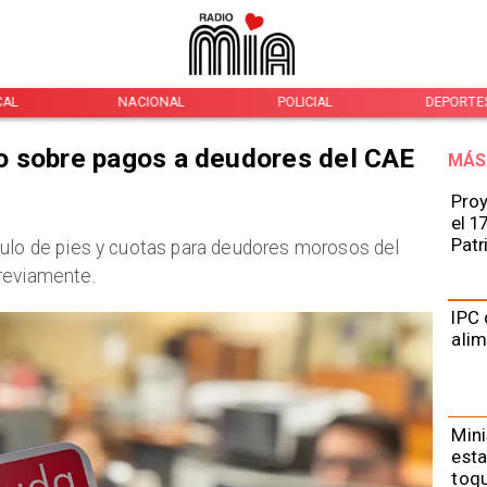
CAL
NACIONAL
POLICIAL
DEPORTE
o sobre pagos a deudores del CAE
MÁS
Proy
el 1
Patr
culo de pies y cuotas para deudores morosos del
reviamente.
IPC 
alim
Mini
est
toqu