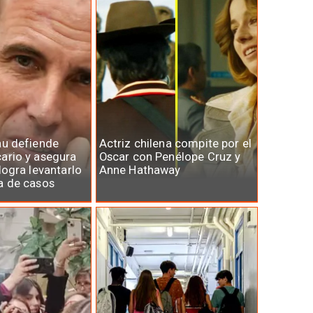
au defiende
Actriz chilena compite por el
ario y asegura
Oscar con Penélope Cruz y
logra levantarlo
Anne Hathaway
a de casos