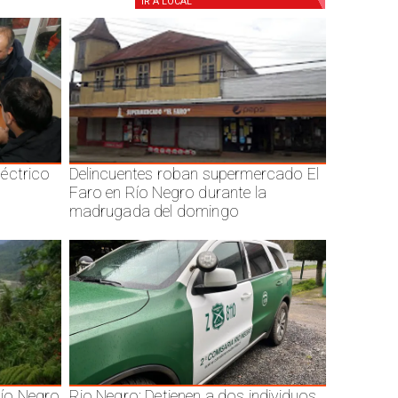
IR A
LOCAL
éctrico
Delincuentes roban supermercado El
Faro en Río Negro durante la
madrugada del domingo
ío Negro
Rio Negro: Detienen a dos individuos