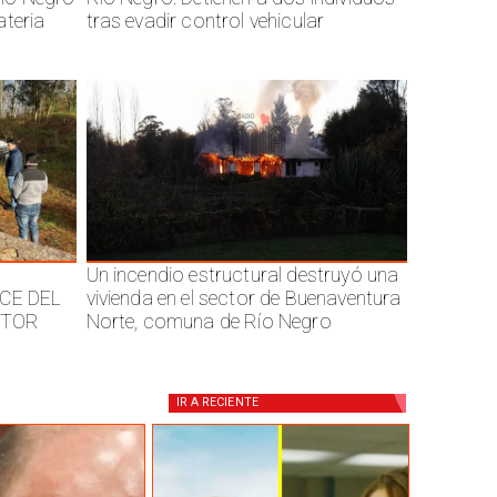
ateria
tras evadir control vehicular
Un incendio estructural destruyó una
CE DEL
vivienda en el sector de Buenaventura
CTOR
Norte, comuna de Río Negro
IR A
RECIENTE