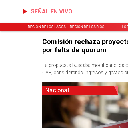
SEÑAL EN VIVO
NOTICIAS
REGIÓN DE LOS LAGOS
REGIÓN DE LOS RÍOS
LO
Comisión rechaza proyect
por falta de quorum
La propuesta buscaba modificar el cál
CAE, considerando ingresos y gastos p
Nacional