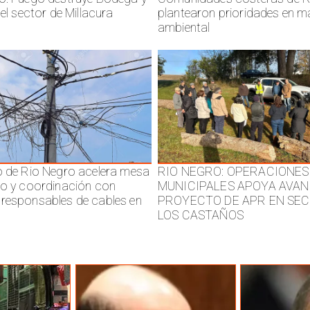
 el sector de Millacura
plantearon prioridades en m
ambiental
o de Rio Negro acelera mesa
RIO NEGRO: OPERACIONES
jo y coordinación con
MUNICIPALES APOYA AVAN
responsables de cables en
PROYECTO DE APR EN SE
LOS CASTAÑOS