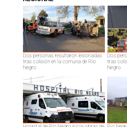
Dos personas resultaron lesionadas
Dos pers
tras colisión en la comuna de Río
tras col
Negro
Negro
Hospital de Río Negro inicia obras de
Rio Negr