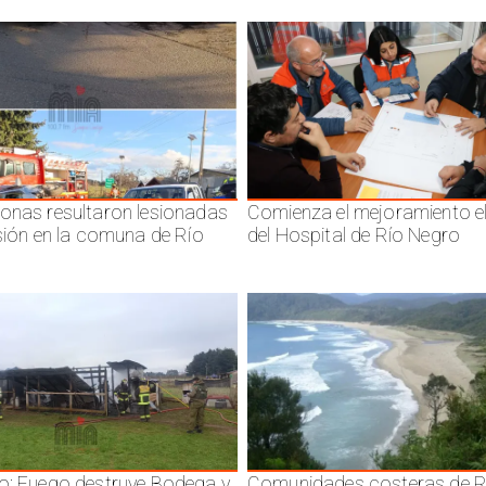
onas resultaron lesionadas
Comienza el mejoramiento el
isión en la comuna de Río
del Hospital de Río Negro
o: Fuego destruye Bodega y
Comunidades costeras de R