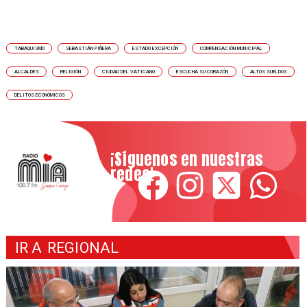
TABAQUISMO
SEBASTIÁN PIÑERA
ESTADO EXCEPCIÓN
COMPENSACIÓN MUNICIPAL
ALCALDES
RELIGIÓN
CIUDAD DEL VATICANO
ESCUCHA SU CORAZÓN
ALTOS SUELDOS
DELITOS ECONÓMICOS
¡Síguenos en nuestras
redes!
IR A
REGIONAL