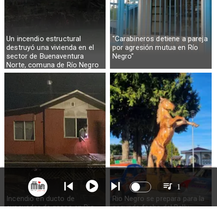
Un incendio estructural
"Carabineros detiene a pareja
destruyó una vivienda en el
por agresión mutua en Río
sector de Buenaventura
Negro"
Norte, comuna de Río Negro
1
Incendio en ducto de
Rio Negro se prepara para la
evacuador de gases en Rio
segunda fecha del Rally
Negro deja una menor
AvoSur