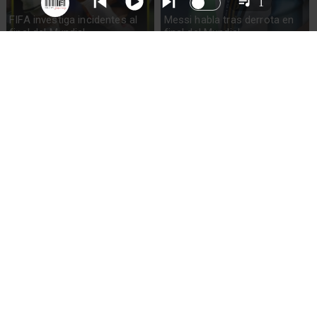
1
FIFA investiga incidentes al
Messi habla tras derrota en
final del Mundial
final del Mundial
España gana su segundo
Lionel Messi llora tras derrota
Mundial al vencer a Argentina
en Final Mundial 2026