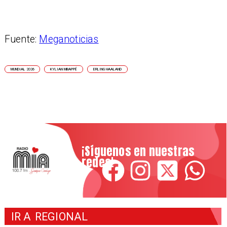
Fuente:
Meganoticias
MUNDIAL 2026
KYLIAN MBAPPÉ
ERLING HAALAND
¡Síguenos en nuestras
redes!
IR A
REGIONAL