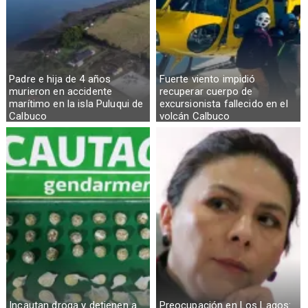
Padre e hija de 4 años
Fuerte viento impidió
murieron en accidente
recuperar cuerpo de
marítimo en la isla Puluqui de
excursionista fallecido en el
Calbuco
volcán Calbuco
Incautan droga y detienen a
Preocupación en Los Lagos: