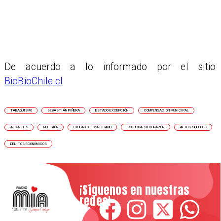
De acuerdo a lo informado por el sitio
BioBioChile.cl
TABAQUISMO
SEBASTIÁN PIÑERA
ESTADO EXCEPCIÓN
COMPENSACIÓN MUNICIPAL
ALCALDES
RELIGIÓN
CIUDAD DEL VATICANO
ESCUCHA SU CORAZÓN
ALTOS SUELDOS
DELITOS ECONÓMICOS
¡Síguenos en nuestras
redes!