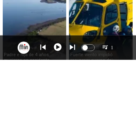
1
Padre e hija de 4 años
Fuerte viento impidió
murieron en accidente
recuperar cuerpo de
marítimo en la isla Puluqui de
excursionista fallecido en el
Calbuco
volcán Calbuco