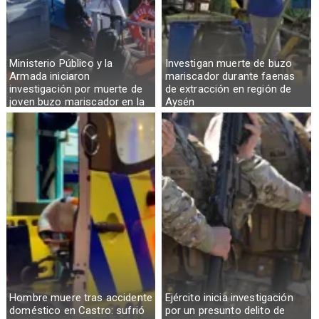
Ministerio Público y la
Investigan muerte de buzo
Armada iniciaron
mariscador durante faenas
investigación por muerte de
de extracción en región de
joven buzo mariscador en la
Aysén
Región de Aysén
Hombre muere tras accidente
Ejército inicia investigación
doméstico en Castro: sufrió
por un presunto delito de