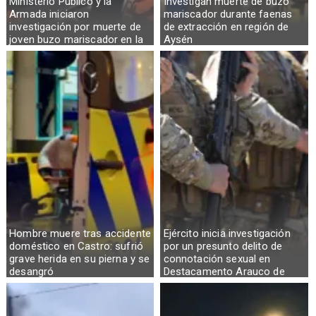
Ministerio Público y la
Investigan muerte de buzo
Armada iniciaron
mariscador durante faenas
investigación por muerte de
de extracción en región de
joven buzo mariscador en la
Aysén
Región de Aysén
Hombre muere tras accidente
Ejército inicia investigación
doméstico en Castro: sufrió
por un presunto delito de
grave herida en su pierna y se
connotación sexual en
desangró
Destacamento Arauco de
Osorno