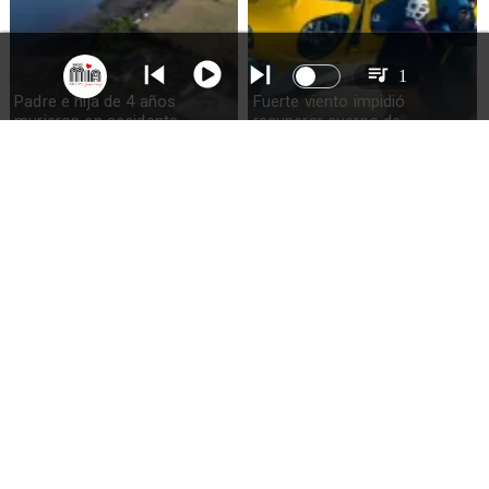
1
Padre e hija de 4 años
Fuerte viento impidió
murieron en accidente
recuperar cuerpo de
marítimo en la isla Puluqui de
excursionista fallecido en el
Calbuco
volcán Calbuco
Incautan droga y detienen a
Preocupación en Los Lagos:
una mujer durante jornada de
es la segunda región con