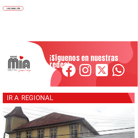
VACUNACIÓN
¡Síguenos en nuestras
redes!
IR A
REGIONAL