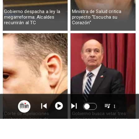
Gobierno despacha a ley la
Ministra de Salud critica
megarreforma: Alcaldes
proyecto “Escucha su
recurrirán al TC
Corazón”
1
Corte de Apelaciones
Gobierno busca vetar tres
rechaza anulación de
artículos en megarreforma
absolución de Claudio Crespo