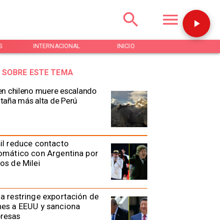
S
INTERNACIONAL
INICIO
NOTICIAS
 SOBRE ESTE TEMA
n chileno muere escalando
aña más alta de Perú
il reduce contacto
omático con Argentina por
os de Milei
a restringe exportación de
es a EEUU y sanciona
resas