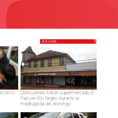
IR A
LOCAL
éctrico
Delincuentes roban supermercado El
Faro en Río Negro durante la
madrugada del domingo