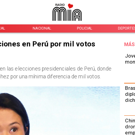
CAL
NACIONAL
POLICIAL
DEPORTE
ciones en Perú por mil votos
MÁS
Jove
mont
 en las elecciones presidenciales de Perú, donde
hez por una mínima diferencia de mil votos.
Bras
dipl
dich
Chin
dron
emp