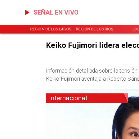
SEÑAL EN VIVO
NOTICIAS
REGIÓN DE LOS LAGOS
REGIÓN DE LOS RÍOS
LO
Keiko Fujimori lidera elec
Información detallada sobre la tensión
Keiko Fujimori aventaja a Roberto Sánc
Internacional