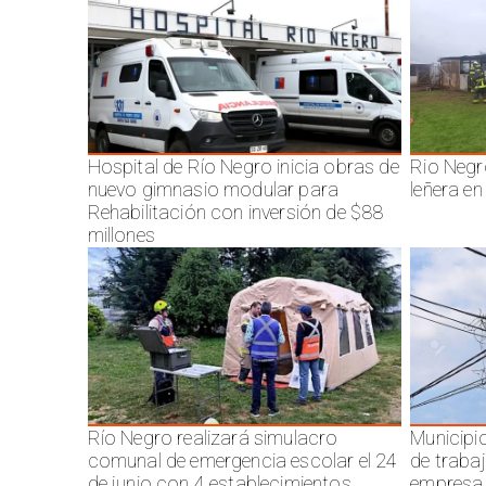
Hospital de Río Negro inicia obras de
Rio Negr
nuevo gimnasio modular para
leñera en
Rehabilitación con inversión de $88
millones
Río Negro realizará simulacro
Municipi
comunal de emergencia escolar el 24
de traba
de junio con 4 establecimientos
empresa 