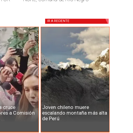
IR A
RECIENTE
a cruce
Joven chileno muere
ores a Comisión
escalando montaña más alta
de Perú