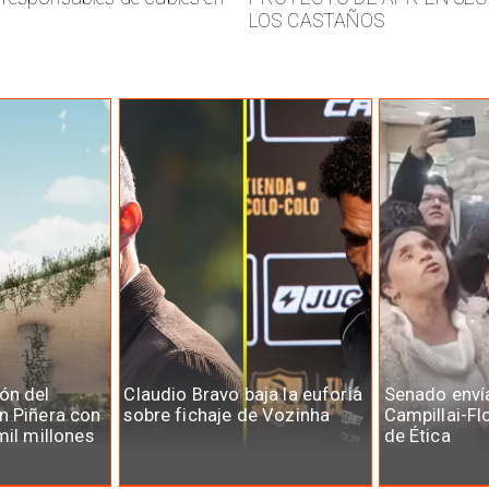
LOS CASTAÑOS
ón del
Claudio Bravo baja la euforia
Senado enví
n Piñera con
sobre fichaje de Vozinha
Campillai-Fl
mil millones
de Ética