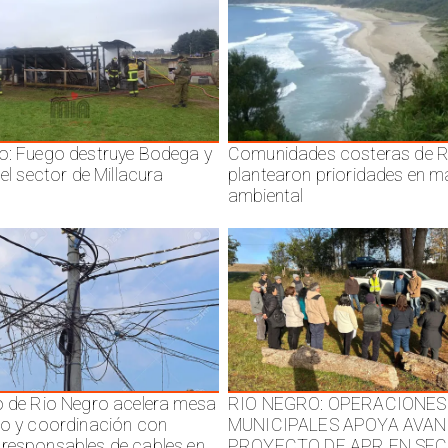
o: Fuego destruye Bodega y
Comunidades costeras de R
 el sector de Millacura
plantearon prioridades en m
ambiental
o de Rio Negro acelera mesa
RIO NEGRO: OPERACIONES
jo y coordinación con
MUNICIPALES APOYA AVAN
responsables de cables en
PROYECTO DE APR EN SE