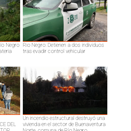
ío Negro
Rio Negro: Detienen a dos individuos
ateria
tras evadir control vehicular
Un incendio estructural destruyó una
CE DEL
vivienda en el sector de Buenaventura
CTOR
Norte, comuna de Río Negro