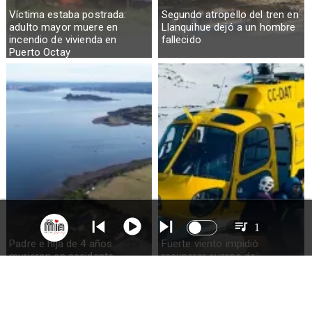
Víctima estaba postrada:
Segundo atropello del tren en
adulto mayor muere en
Llanquihue dejó a un hombre
incendio de vivienda en
fallecido
Puerto Octay
1
Padre e hija de 4 años
Fuerte viento impidió
murieron en accidente
recuperar cuerpo de
marítimo en la isla Puluqui de
excursionista fallecido en el
Calbuco
volcán Calbuco