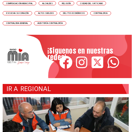
COMPENSACIÓN MUNICIPAL
ALCALDES
RELIGIÓN
CIUDAD DEL VATICANO
ESCUCHA SU CORAZÓN
ALTOS SUELDOS
DELITOS ECONÓMICOS
CONTRALORIA
CONTRALORA GENERAL
AUDITORÍA CONTRALORÍA
¡Síguenos en nuestras
redes!
IR A
REGIONAL