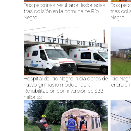
Dos personas resultaron lesionadas
Dos pers
tras colisión en la comuna de Río
tras col
Negro
Negro
Hospital de Río Negro inicia obras de
Rio Negr
nuevo gimnasio modular para
leñera en
Rehabilitación con inversión de $88
millones