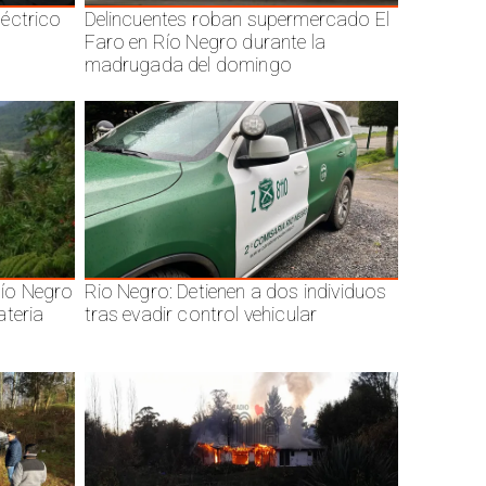
éctrico
Delincuentes roban supermercado El
Faro en Río Negro durante la
madrugada del domingo
ío Negro
Rio Negro: Detienen a dos individuos
ateria
tras evadir control vehicular