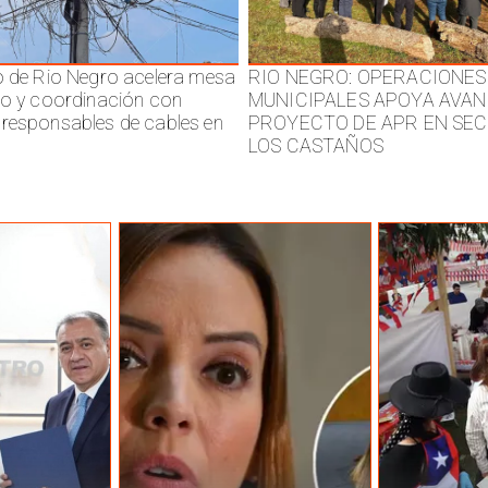
o de Rio Negro acelera mesa
RIO NEGRO: OPERACIONES
jo y coordinación con
MUNICIPALES APOYA AVAN
responsables de cables en
PROYECTO DE APR EN SE
LOS CASTAÑOS