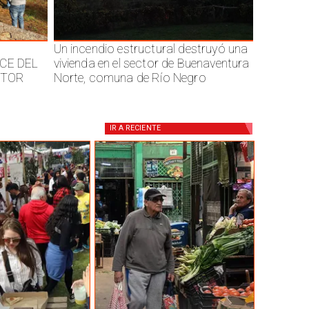
Un incendio estructural destruyó una
CE DEL
vivienda en el sector de Buenaventura
CTOR
Norte, comuna de Río Negro
IR A
RECIENTE