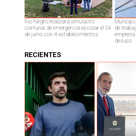
Río Negro realizará simulacro
Municipi
comunal de emergencia escolar el 24
de traba
de junio con 4 establecimientos
empresa 
desuso
RECIENTES