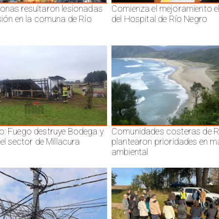
onas resultaron lesionadas
Comienza el mejoramiento el
isión en la comuna de Río
del Hospital de Río Negro
o: Fuego destruye Bodega y
Comunidades costeras de R
 el sector de Millacura
plantearon prioridades en m
ambiental