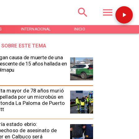
S
INTERNACIONAL
INICIO
NOTICIAS
 SOBRE ESTE TEMA
gan causa de muerte de una
escente de 15 años hallada en
elmapu
lta mayor de 78 años murió
pellada por un microbús en
otonda La Paloma de Puerto
tt
ía estado ebrio:
pechoso de asesinato de
r en Calbuco será