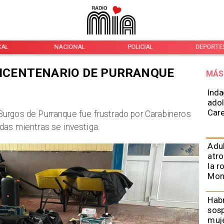
CAL
NACIONAL
POLICIAL
DEPORTE
BICENTENARIO DE PURRANQUE
MÁS
Inda
adol
Car
urgos de Purranque fue frustrado por Carabineros
das mientras se investiga.
Adu
atro
la r
Mon
Habr
sos
muje