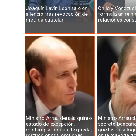
Joaquín Lavín León sale en
Chile y Venezue
silencio tras revocación de
formalizan reini
medida cautelar
relaciones cons
Ministro Arrau detalla quinto
Ministro Arrau 
estado de excepción:
secreto bancari
contempla toques de queda,
que Fiscalía log
restricciones y escuchas
en la mayoría d