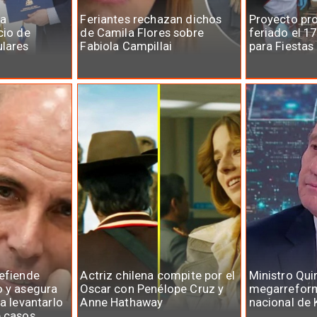
la
Feriantes rechazan dichos
Proyecto pr
cio de
de Camila Flores sobre
feriado el 1
ulares
Fabiola Campillai
para Fiestas
defiende
Actriz chilena compite por el
Ministro Qui
o y asegura
Oscar con Penélope Cruz y
megarreform
ra levantarlo
Anne Hathaway
nacional de 
e casos