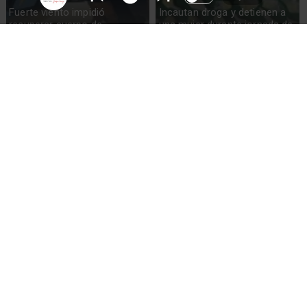
Fuerte viento impidió
Incautan droga y detienen a
recuperar cuerpo de
una mujer durante jornada de
excursionista fallecido en el
visita en la cárcel de Osorno
volcán Calbuco
Preocupación en Los Lagos:
En alerta se encuentra el
es la segunda región con
Hospital de Frutillar por
más femicidios y la tercera
presencia de roedores y
en casos de VIF
fortalecen medidas de
control