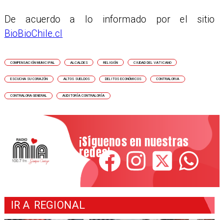
De acuerdo a lo informado por el sitio
BioBioChile.cl
COMPENSACIÓN MUNICIPAL
ALCALDES
RELIGIÓN
CIUDAD DEL VATICANO
ESCUCHA SU CORAZÓN
ALTOS SUELDOS
DELITOS ECONÓMICOS
CONTRALORIA
CONTRALORA GENERAL
AUDITORÍA CONTRALORÍA
¡Síguenos en nuestras
redes!
IR A
REGIONAL