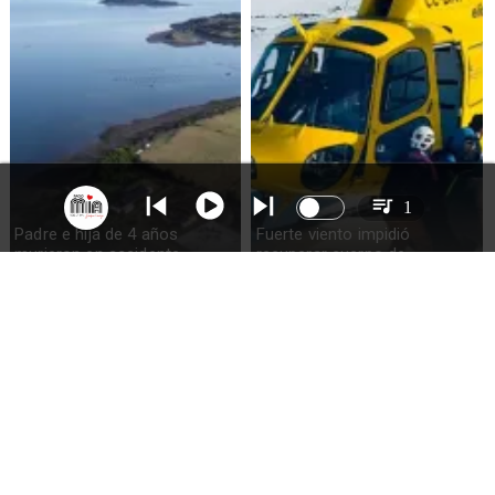
1
Padre e hija de 4 años
Fuerte viento impidió
murieron en accidente
recuperar cuerpo de
marítimo en la isla Puluqui de
excursionista fallecido en el
Calbuco
volcán Calbuco