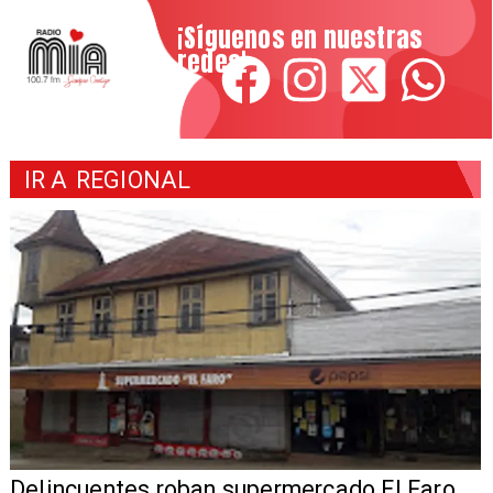
¡Síguenos en nuestras
redes!
IR A
REGIONAL
Delincuentes roban supermercado El Faro