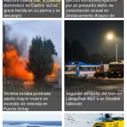
Hombre muere tras accidente
Ejército inicia investigación
doméstico en Castro: sufrió
por un presunto delito de
grave herida en su pierna y se
connotación sexual en
desangró
Destacamento Arauco de
Osorno
Víctima estaba postrada:
Segundo atropello del tren en
adulto mayor muere en
Llanquihue dejó a un hombre
incendio de vivienda en
fallecido
Puerto Octay