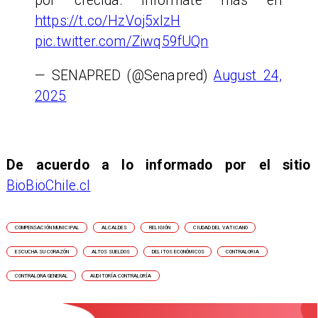
por crecida. Infórmate más en
https://t.co/HzVoj5xIzH
pic.twitter.com/Ziwq59fUQn
— SENAPRED (@Senapred)
August 24,
2025
De acuerdo a lo informado por el sitio
BioBioChile.cl
COMPENSACIÓN MUNICIPAL
ALCALDES
RELIGIÓN
CIUDAD DEL VATICANO
ESCUCHA SU CORAZÓN
ALTOS SUELDOS
DELITOS ECONÓMICOS
CONTRALORIA
CONTRALORA GENERAL
AUDITORÍA CONTRALORÍA