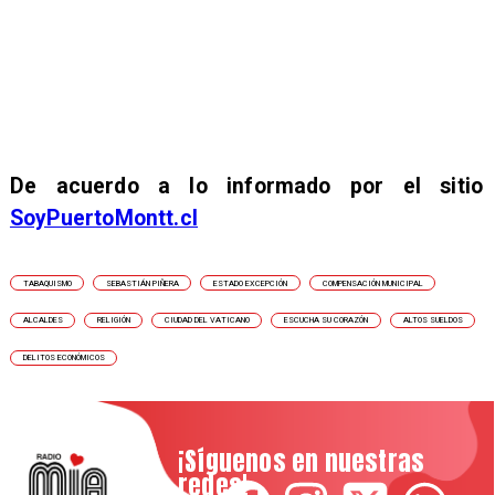
De acuerdo a lo informado por el sitio
SoyPuertoMontt.cl
TABAQUISMO
SEBASTIÁN PIÑERA
ESTADO EXCEPCIÓN
COMPENSACIÓN MUNICIPAL
ALCALDES
RELIGIÓN
CIUDAD DEL VATICANO
ESCUCHA SU CORAZÓN
ALTOS SUELDOS
DELITOS ECONÓMICOS
¡Síguenos en nuestras
redes!