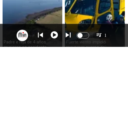
1
Padre e hija de 4 años
Fuerte viento impidió
murieron en accidente
recuperar cuerpo de
marítimo en la isla Puluqui de
excursionista fallecido en el
Calbuco
volcán Calbuco