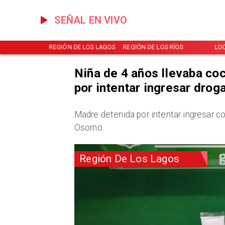
SEÑAL EN VIVO
NOTICIAS
REGIÓN DE LOS LAGOS
REGIÓN DE LOS RÍOS
LO
Niña de 4 años llevaba co
por intentar ingresar drog
Madre detenida por intentar ingresar c
Osorno.
Región De Los Lagos