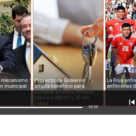
a mecanismo
Proyecto de Gobierno
La Roja enfr
n municipal
amplía beneficio para
anfitriones 
comprar primera vivienda:
tope a 6.000 UF y 30 mil
cupos
00:00