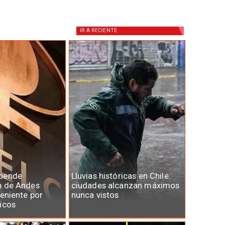
IR A
RECIENTE
spende
Lluvias históricas en Chile:
n de Andes
ciudades alcanzan máximos
Teniente por
nunca vistos
icos