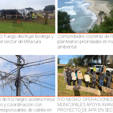
o: Fuego destruye Bodega y
Comunidades costeras de R
 el sector de Millacura
plantearon prioridades en m
ambiental
o de Rio Negro acelera mesa
RIO NEGRO: OPERACIONES
jo y coordinación con
MUNICIPALES APOYA AVAN
responsables de cables en
PROYECTO DE APR EN SE