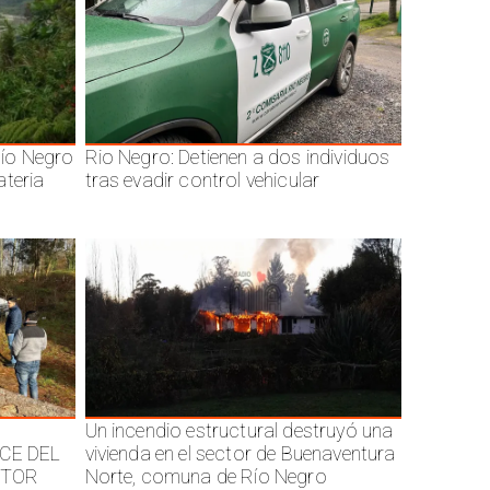
ío Negro
Rio Negro: Detienen a dos individuos
ateria
tras evadir control vehicular
Un incendio estructural destruyó una
CE DEL
vivienda en el sector de Buenaventura
CTOR
Norte, comuna de Río Negro