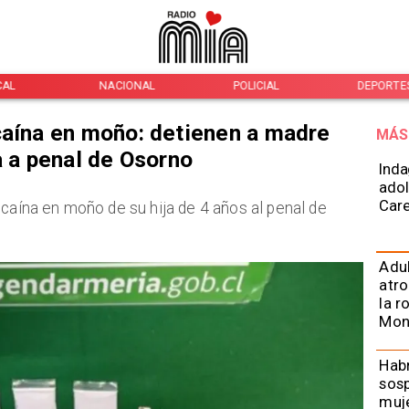
CAL
NACIONAL
POLICIAL
DEPORTE
caína en moño: detienen a madre
MÁS
a a penal de Osorno
Inda
adol
Car
ocaína en moño de su hija de 4 años al penal de
Adu
atro
la r
Mon
Habr
sos
muje