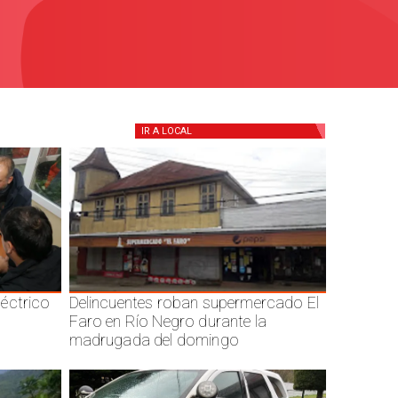
IR A
LOCAL
éctrico
Delincuentes roban supermercado El
Faro en Río Negro durante la
madrugada del domingo