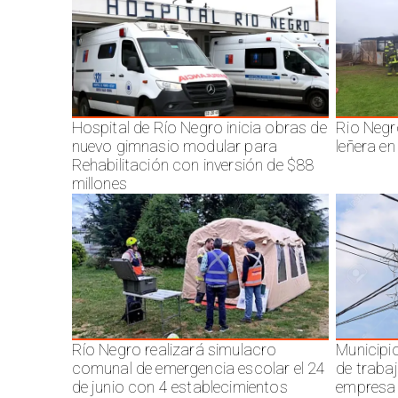
Hospital de Río Negro inicia obras de
Rio Negr
nuevo gimnasio modular para
leñera en
Rehabilitación con inversión de $88
millones
Río Negro realizará simulacro
Municipi
comunal de emergencia escolar el 24
de traba
de junio con 4 establecimientos
empresa 