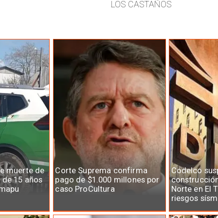
LOS CASTAÑOS
e muerte de
Corte Suprema confirma
Codelco su
 de 15 años
pago de $1.000 millones por
construcció
lmapu
caso ProCultura
Norte en El 
riesgos sísm