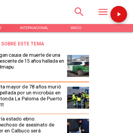
S
INTERNACIONAL
INICIO
NOTICIAS
 SOBRE ESTE TEMA
gan causa de muerte de una
escente de 15 años hallada en
elmapu
lta mayor de 78 años murió
pellada por un microbús en
otonda La Paloma de Puerto
tt
ía estado ebrio:
pechoso de asesinato de
r en Calbuco será