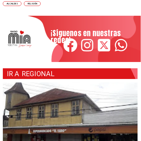
ALCALDES
RELIGIÓN
¡Síguenos en nuestras
redes!
IR A
REGIONAL