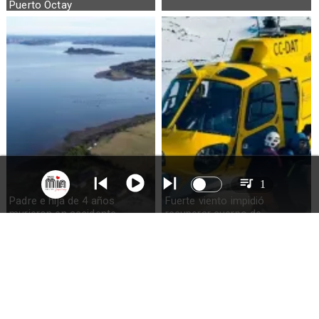
Puerto Octay
1
Padre e hija de 4 años
Fuerte viento impidió
murieron en accidente
recuperar cuerpo de
marítimo en la isla Puluqui de
excursionista fallecido en el
Calbuco
volcán Calbuco