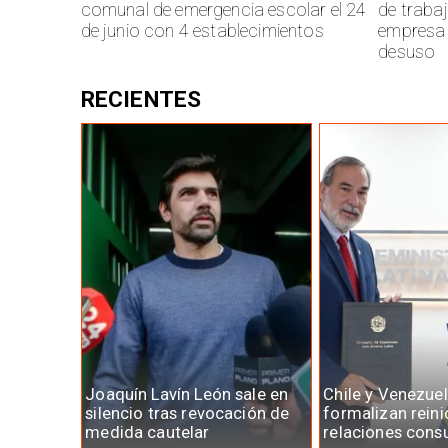
comunal de emergencia escolar el 24
de traba
de junio con 4 establecimientos
empresa 
desuso
RECIENTES
Joaquín Lavín León sale en
Chile y Venezue
silencio tras revocación de
formalizan reini
medida cautelar
relaciones cons