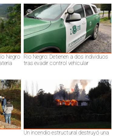
ío Negro
Rio Negro: Detienen a dos individuos
ateria
tras evadir control vehicular
Un incendio estructural destruyó una