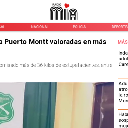
CAL
NACIONAL
POLICIAL
DEPORTE
 a Puerto Montt valoradas en más
MÁS
Inda
adol
Car
omisado más de 36 kilos de estupefacientes, entre
Adu
atro
la r
Mon
Habr
sos
muje