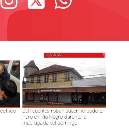
IR A
LOCAL
éctrico
Delincuentes roban supermercado El
Faro en Río Negro durante la
madrugada del domingo