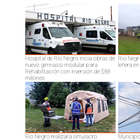
Hospital de Río Negro inicia obras de
Rio Negr
nuevo gimnasio modular para
leñera en
Rehabilitación con inversión de $88
millones
Río Negro realizará simulacro
Municipi