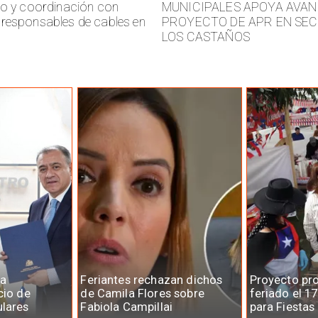
jo y coordinación con
MUNICIPALES APOYA AVAN
responsables de cables en
PROYECTO DE APR EN SE
LOS CASTAÑOS
la
Feriantes rechazan dichos
Proyecto pr
cio de
de Camila Flores sobre
feriado el 1
ulares
Fabiola Campillai
para Fiestas