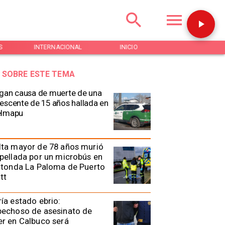
S
INTERNACIONAL
INICIO
NOTICIAS
 SOBRE ESTE TEMA
gan causa de muerte de una
escente de 15 años hallada en
elmapu
lta mayor de 78 años murió
pellada por un microbús en
otonda La Paloma de Puerto
tt
ía estado ebrio:
pechoso de asesinato de
r en Calbuco será