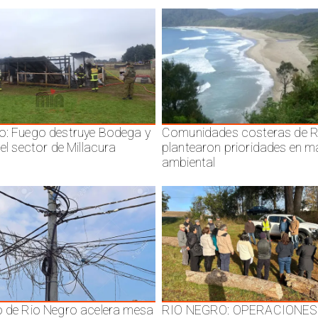
o: Fuego destruye Bodega y
Comunidades costeras de R
 el sector de Millacura
plantearon prioridades en m
ambiental
o de Rio Negro acelera mesa
RIO NEGRO: OPERACIONES