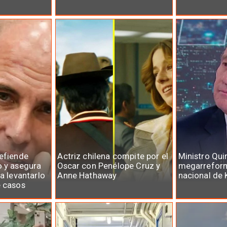
defiende
Actriz chilena compite por el
Ministro Qui
o y asegura
Oscar con Penélope Cruz y
megarreform
ra levantarlo
Anne Hathaway
nacional de 
e casos