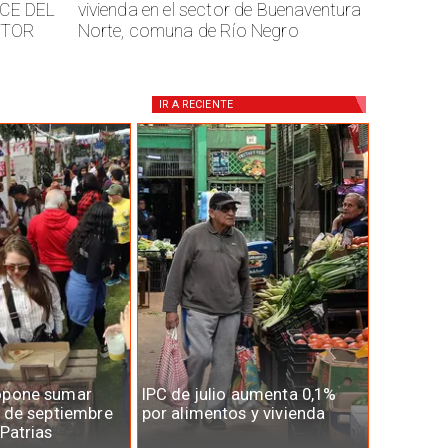
CE DEL
vivienda en el sector de Buenaventura
CTOR
Norte, comuna de Río Negro
IR A
RECIENTE
opone sumar
IPC de julio aumenta 0,1%
7 de septiembre
por alimentos y vivienda
 Patrias