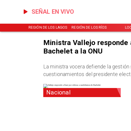
SEÑAL EN VIVO
NOTICIAS
REGIÓN DE LOS LAGOS
REGIÓN DE LOS RÍOS
LO
Ministra Vallejo responde 
Bachelet a la ONU
La ministra vocera defiende la gestión
cuestionamientos del presidente elect
Nacional