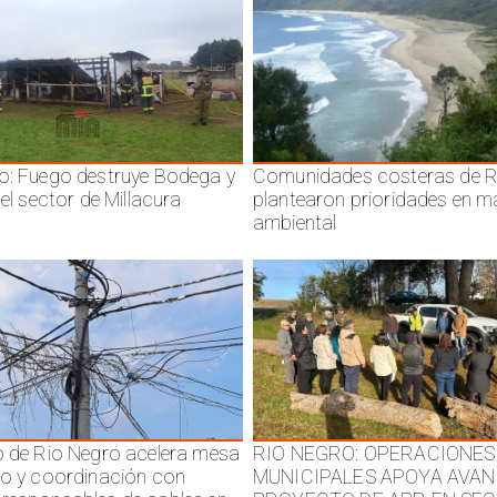
o: Fuego destruye Bodega y
Comunidades costeras de R
 el sector de Millacura
plantearon prioridades en m
ambiental
o de Rio Negro acelera mesa
RIO NEGRO: OPERACIONES
jo y coordinación con
MUNICIPALES APOYA AVAN