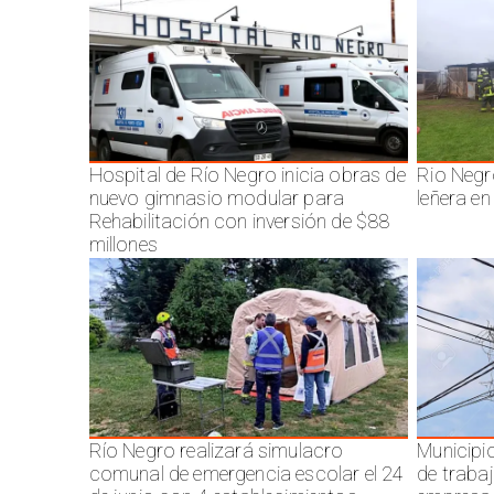
Hospital de Río Negro inicia obras de
Rio Negr
nuevo gimnasio modular para
leñera en
Rehabilitación con inversión de $88
millones
Río Negro realizará simulacro
Municipi
comunal de emergencia escolar el 24
de traba