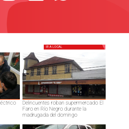
IR A
LOCAL
éctrico
Delincuentes roban supermercado El
Faro en Río Negro durante la
madrugada del domingo