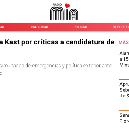
CAL
NACIONAL
POLICIAL
DEPORTE
a Kast por críticas a candidatura de
MÁS
Alar
a 15
Mins
 simultánea de emergencias y política exterior ante
o.
Apru
Seba
de $
Sena
Flor