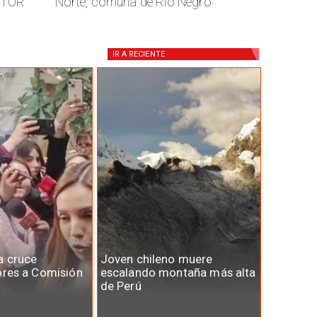
CTOR
Norte, comuna de Río Negro
IR A
RECIENTE
a cruce
Joven chileno muere
ores a Comisión
escalando montaña más alta
de Perú