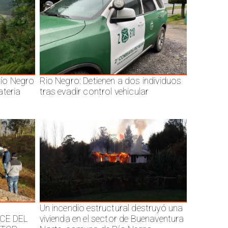
ío Negro
Rio Negro: Detienen a dos individuos
ateria
tras evadir control vehicular
Un incendio estructural destruyó una
CE DEL
vivienda en el sector de Buenaventura