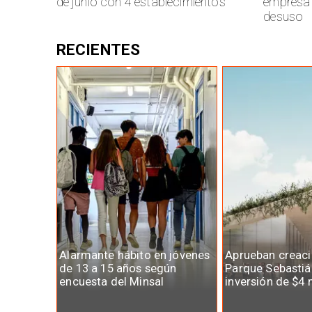
de junio con 4 establecimientos
empresa 
desuso
RECIENTES
Alarmante hábito en jóvenes
Aprueban creaci
de 13 a 15 años según
Parque Sebastiá
encuesta del Minsal
inversión de $4 