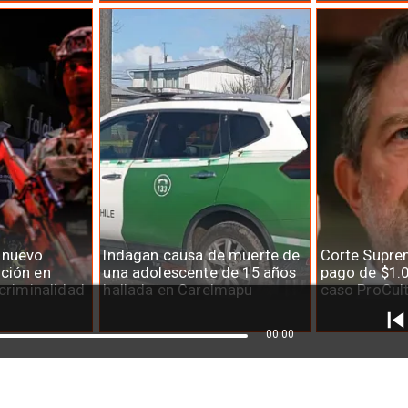
 nuevo
Indagan causa de muerte de
Corte Supre
ción en
una adolescente de 15 años
pago de $1.0
 criminalidad
hallada en Carelmapu
caso ProCul
00:00