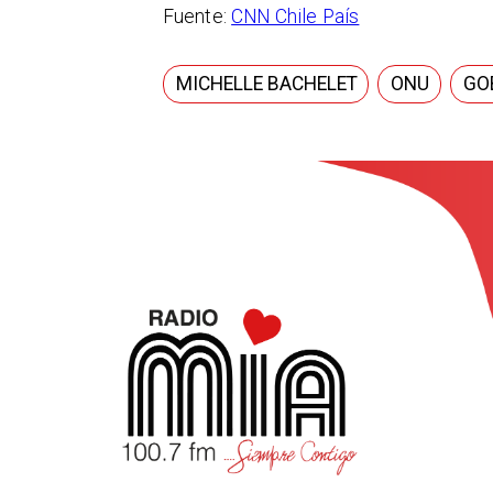
Fuente:
CNN Chile País
MICHELLE BACHELET
ONU
GO