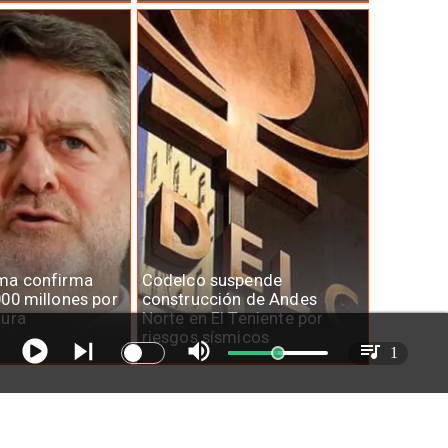
ma confirma
Codelco suspende
00 millones por
construcción de Andes
tura
Norte en El Teniente por
riesgos sísmicos
1