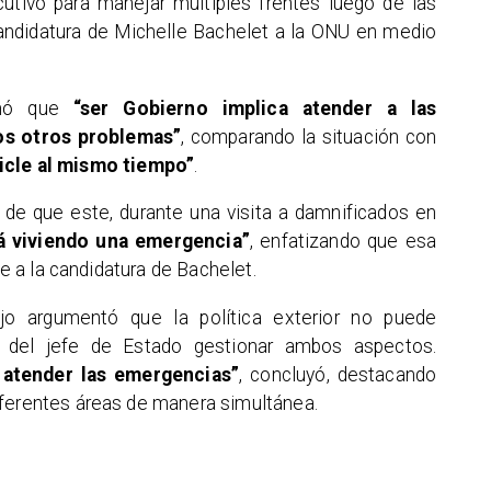
cutivo para manejar múltiples frentes luego de las
 candidatura de Michelle Bachelet a la ONU en medio
irmó que
“ser Gobierno implica atender a las
os otros problemas”
, comparando la situación con
icle al mismo tiempo”
.
 de que este, durante una visita a damnificados en
tá viviendo una emergencia”
, enfatizando que esa
se a la candidatura de Bachelet.
ejo argumentó que la política exterior no puede
d del jefe de Estado gestionar ambos aspectos.
atender las emergencias”
, concluyó, destacando
iferentes áreas de manera simultánea.