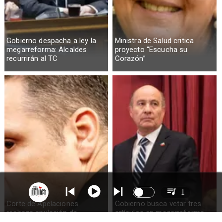
Gobierno despacha a ley la
Ministra de Salud critica
megarreforma: Alcaldes
proyecto “Escucha su
recurrirán al TC
Corazón”
1
Corte de Apelaciones
Gobierno busca vetar tres
rechaza anulación de
artículos en megarreforma
absolución de Claudio Crespo