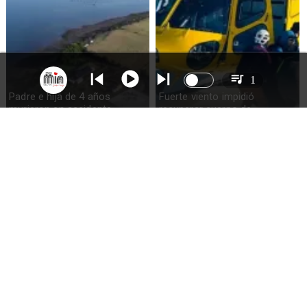
1
Padre e hija de 4 años
Fuerte viento impidió
murieron en accidente
recuperar cuerpo de
marítimo en la isla Puluqui de
excursionista fallecido en el
Calbuco
volcán Calbuco