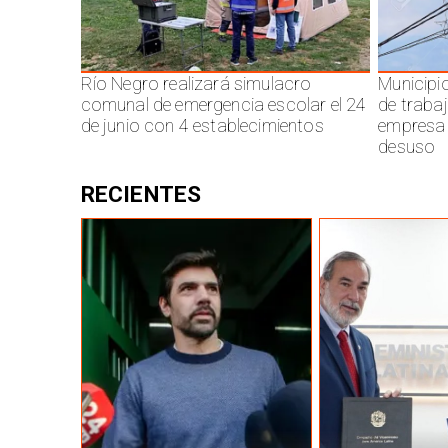
Río Negro realizará simulacro
Municipi
comunal de emergencia escolar el 24
de traba
de junio con 4 establecimientos
empresa 
desuso
RECIENTES