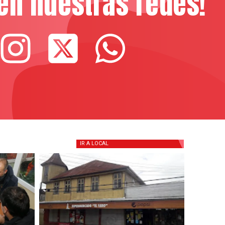
en nuestras redes!
IR A
LOCAL