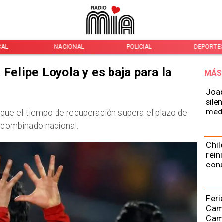
CAL
NACIONAL
POLICIAL
DEPORTE
 Felipe Loyola y es baja para la
MÁS
Joaq
sile
medi
 a que el tiempo de recuperación supera el plazo de
l combinado nacional.
Chil
rein
con
Feri
Cami
Camp