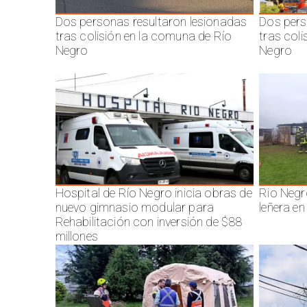
Dos personas resultaron lesionadas
Dos pers
tras colisión en la comuna de Río
tras col
Negro
Negro
Hospital de Río Negro inicia obras de
Rio Negr
nuevo gimnasio modular para
leñera en
Rehabilitación con inversión de $88
millones