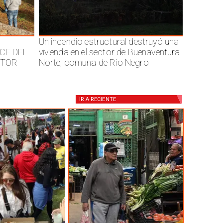
Un incendio estructural destruyó una
CE DEL
vivienda en el sector de Buenaventura
CTOR
Norte, comuna de Río Negro
IR A
RECIENTE