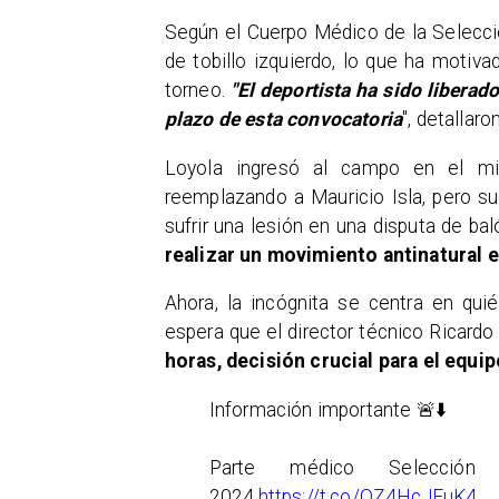
Según el Cuerpo Médico de la Selecci
de tobillo izquierdo, lo que ha motiva
torneo.
"El deportista ha sido liberad
plazo de esta convocatoria
", detallar
Loyola ingresó al campo en el min
reemplazando a Mauricio Isla, pero su
sufrir una lesión en una disputa de bal
realizar un movimiento antinatural e
Ahora, la incógnita se centra en qu
espera que el director técnico Ricardo
horas, decisión crucial para el equi
Información importante 🚨⬇️
Parte médico Selecció
2024.
https://t.co/OZ4HcJEuK4