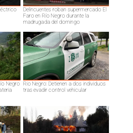
éctrico
Delincuentes roban supermercado El
Faro en Río Negro durante la
madrugada del domingo
ío Negro
Rio Negro: Detienen a dos individuos
ateria
tras evadir control vehicular