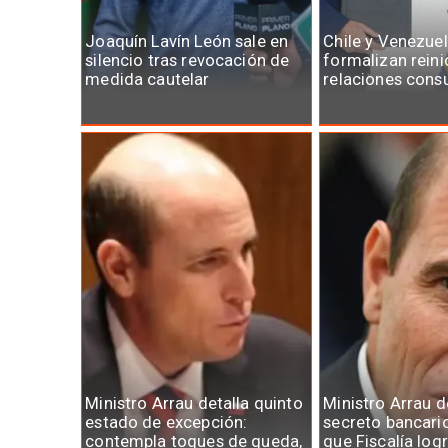
Joaquín Lavín León sale en
Chile y Venezue
silencio tras revocación de
formalizan reini
medida cautelar
relaciones cons
Ministro Arrau detalla quinto
Ministro Arrau 
estado de excepción:
secreto bancari
contempla toques de queda,
que Fiscalía log