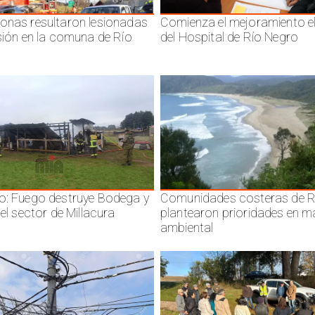
onas resultaron lesionadas
Comienza el mejoramiento el
isión en la comuna de Río
del Hospital de Río Negro
o: Fuego destruye Bodega y
Comunidades costeras de R
 el sector de Millacura
plantearon prioridades en m
ambiental