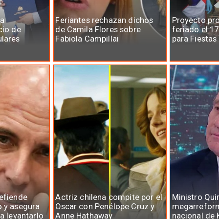
la
Feriantes rechazan dichos
Proyecto pr
cio de
de Camila Flores sobre
feriado el 1
ulares
Fabiola Campillai
para Fiestas
defiende
Actriz chilena compite por el
Ministro Qui
o y asegura
Oscar con Penélope Cruz y
megarreform
ra levantarlo
Anne Hathaway
nacional de 