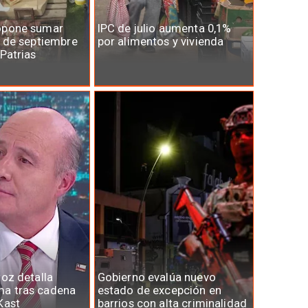
opone sumar
IPC de julio aumenta 0,1%
7 de septiembre
por alimentos y vivienda
 Patrias
roz detalla
Gobierno evalúa nuevo
a tras cadena
estado de excepción en
Kast
barrios con alta criminalidad