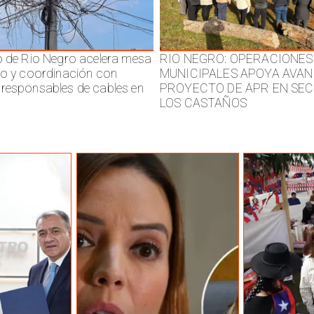
o de Rio Negro acelera mesa
RIO NEGRO: OPERACIONES
jo y coordinación con
MUNICIPALES APOYA AVAN
responsables de cables en
PROYECTO DE APR EN SE
LOS CASTAÑOS