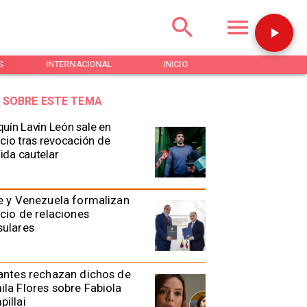
S
INTERNACIONAL
INICIO
NOTICIAS
 SOBRE ESTE TEMA
uín Lavín León sale en
ncio tras revocación de
da cautelar
e y Venezuela formalizan
icio de relaciones
sulares
antes rechazan dichos de
la Flores sobre Fabiola
illai