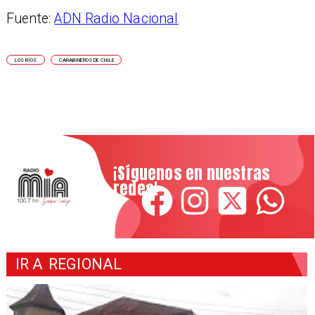
Fuente:
ADN Radio Nacional
LOS RÍOS
CARABINEROS DE CHILE
¡Síguenos en nuestras
redes!
IR A
REGIONAL