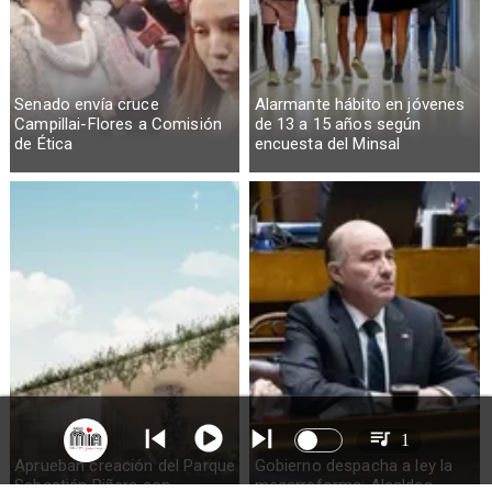
Senado envía cruce
Alarmante hábito en jóvenes
Campillai-Flores a Comisión
de 13 a 15 años según
de Ética
encuesta del Minsal
1
Aprueban creación del Parque
Gobierno despacha a ley la
Sebastián Piñera con
megarreforma: Alcaldes