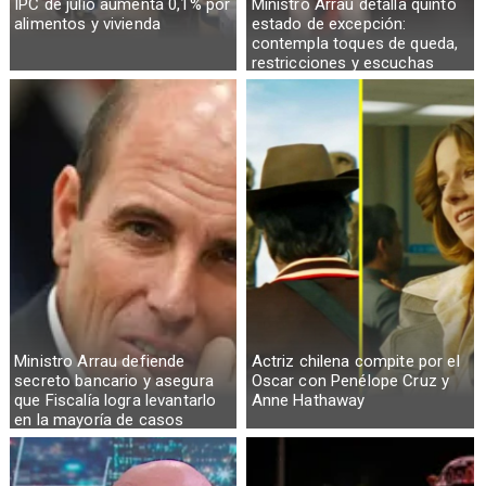
IPC de julio aumenta 0,1% por
Ministro Arrau detalla quinto
alimentos y vivienda
estado de excepción:
contempla toques de queda,
restricciones y escuchas
telefónicas en zonas críticas
Ministro Arrau defiende
Actriz chilena compite por el
secreto bancario y asegura
Oscar con Penélope Cruz y
que Fiscalía logra levantarlo
Anne Hathaway
en la mayoría de casos