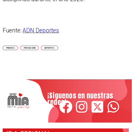
Fuente:
ADN Deportes
PREMIOS
PERIODISMO
DEPORTES
¡Síguenos en nuestras
redes!