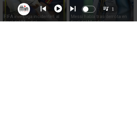
1
FIFA investiga incidentes al
Messi habla tras derrota en
final del Mundial
final del Mundial
España gana su segundo
Lionel Messi llora tras derrota
Mundial al vencer a Argentina
en Final Mundial 2026