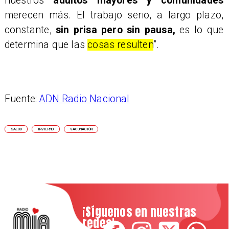
nuestros
adultos mayores y comunidades
merecen más. El trabajo serio, a largo plazo,
constante,
sin prisa pero sin pausa,
es lo que
determina que las
cosas resulten
”.
Fuente:
ADN Radio Nacional
SALUD
INVIERNO
VACUNACIÓN
¡Síguenos en nuestras
redes!