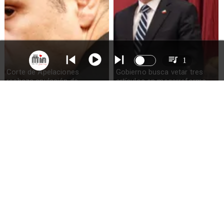
1
Corte de Apelaciones
Gobierno busca vetar tres
rechaza anulación de
artículos en megarreforma
absolución de Claudio Crespo