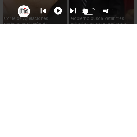
1
Corte de Apelaciones
Gobierno busca vetar tres
rechaza anulación de
artículos en megarreforma
absolución de Claudio Crespo
Sueldos millonarios en
Alvarado descarta reintegro
superintendencias: 46
de exsubsecretario de
funcionarios ganan igual o
Hacienda y anuncia nuevo
más que presidente Kast
titular