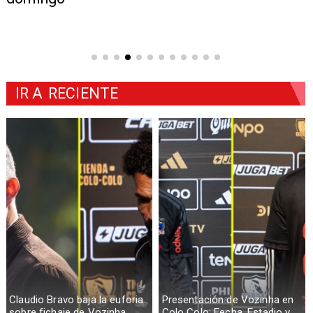
IR A
RECIENTE
Claudio Bravo baja la euforia
Presentación de Vozinha en
sobre fichaje de Vozinha
Colo Colo: Fecha, Estadio y