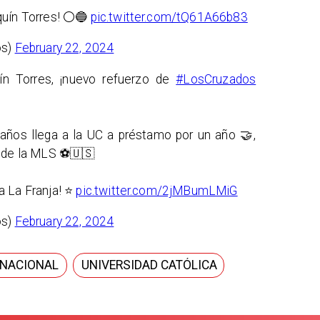
quín Torres! ⚪️🔵
pic.twitter.com/tQ61A66b83
os)
February 22, 2024
ín Torres, ¡nuevo refuerzo de
#LosCruzados
 años llega a la UC a préstamo por un año 🤝,
n de la MLS ⚽🇺🇸
a La Franja! ⭐
pic.twitter.com/2jMBumLMiG
os)
February 22, 2024
NACIONAL
UNIVERSIDAD CATÓLICA