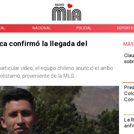
CAL
NACIONAL
POLICIAL
DEPORTE
ca confirmó la llegada del
MÁS
Clau
sobr
rticular video, el equipo chileno anunció el arribo
 préstamo, proveniente de la MLS.
Pres
Colo
Con
La R
anfi