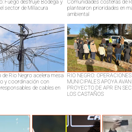
o: Fuego destruye Bodega y
Comunidades costeras de R
 el sector de Millacura
plantearon prioridades en m
ambiental
o de Rio Negro acelera mesa
RIO NEGRO: OPERACIONES
jo y coordinación con
MUNICIPALES APOYA AVAN
responsables de cables en
PROYECTO DE APR EN SE
LOS CASTAÑOS