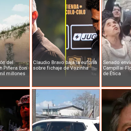
ón del
Claudio Bravo baja la euforia
Senado enví
n Piñera con
sobre fichaje de Vozinha
Campillai-Fl
mil millones
de Ética