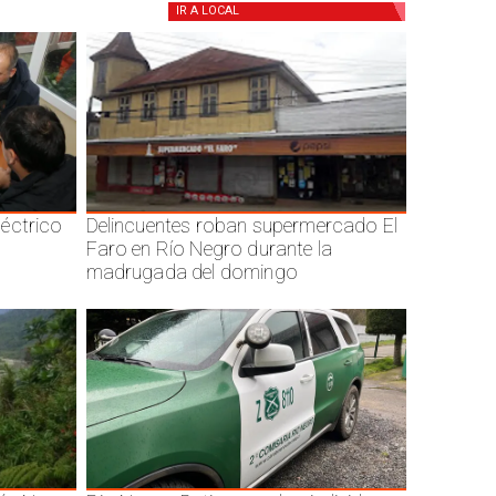
IR A
LOCAL
éctrico
Delincuentes roban supermercado El
Faro en Río Negro durante la
madrugada del domingo