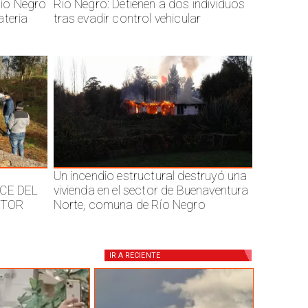
ío Negro
Rio Negro: Detienen a dos individuos
ateria
tras evadir control vehicular
Un incendio estructural destruyó una
CE DEL
vivienda en el sector de Buenaventura
CTOR
Norte, comuna de Río Negro
IR A
RECIENTE