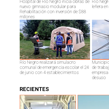
Hospital de Río Negro inicia obras de
Rio Negr
nuevo gimnasio modular para
leñera en
Rehabilitación con inversión de $88
millones
Río Negro realizará simulacro
Municipi
comunal de emergencia escolar el 24
de traba
de junio con 4 establecimientos
empresa 
desuso
RECIENTES