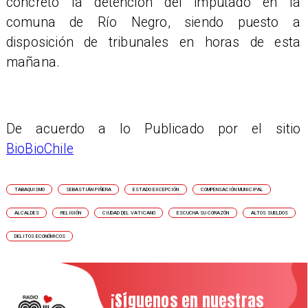
concretó la detención del imputado en la
comuna de Río Negro, siendo puesto a
disposición de tribunales en horas de esta
mañana.
De acuerdo a lo Publicado por el sitio
BioBioChile
TABAQUISMO
SEBASTIÁN PIÑERA
ESTADO EXCEPCIÓN
COMPENSACIÓN MUNICIPAL
ALCALDES
RELIGIÓN
CIUDAD DEL VATICANO
ESCUCHA SU CORAZÓN
ALTOS SUELDOS
DELITOS ECONÓMICOS
¡Síguenos en nuestras