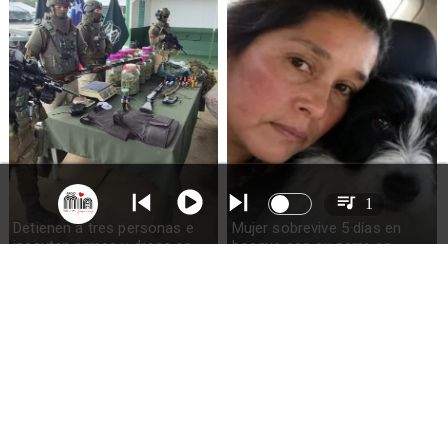
1
Detienen a tres personas e
Mujer sobrevive 5 días en
incautan armas y droga en
bosque con su perro en
Ercilla
Quellón