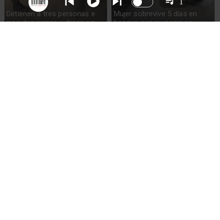
1
Detienen a tres personas e
Mujer sobrevive 5 días en
incautan armas y droga en
bosque con su perro en
Ercilla
Quellón
Detienen a adolescente por
Tragedia en jardín infantil de
asesinato de madre en
Calama: niño de cinco años
Loncoche
fallece al caer a piscina