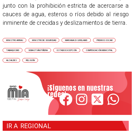
junto con la prohibición estricta de acercarse a
cauces de agua, esteros o ríos debido al riesgo
inminente de crecidas y deslizamientos de tierra.
MINISTRO ARRAU
MINISTRO DE SEGURIDAD
MARIANA DI GIROLAMO
PREMIOS OSCAR
TABAQUISMO
SEBASTIÁN PIÑERA
ESTADO EXCEPCIÓN
COMPENSACIÓN MUNICIPAL
ALCALDES
RELIGIÓN
¡Síguenos en nuestras
redes!
IR A
REGIONAL