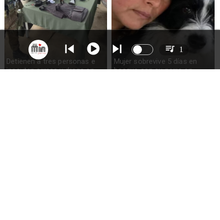
1
Detienen a tres personas e
Mujer sobrevive 5 días en
incautan armas y droga en
bosque con su perro en
Ercilla
Quellón