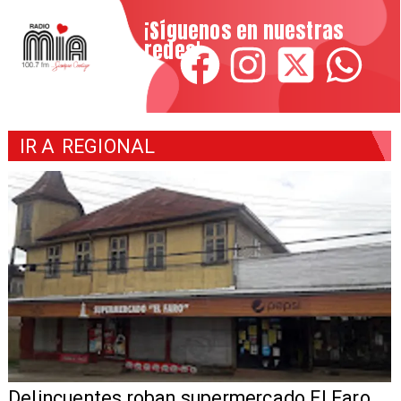
¡Síguenos en nuestras
redes!
IR A
REGIONAL
Delincuentes roban supermercado El Faro