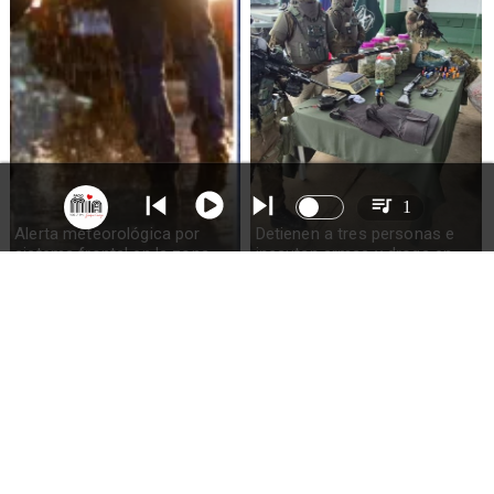
1
Alerta meteorológica por
Detienen a tres personas e
sistema frontal en la zona
incautan armas y droga en
sur del país: pronostican
Ercilla
hasta 100mm de lluvia