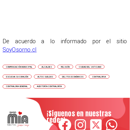
De acuerdo a lo informado por el sitio
SoyOsorno.cl
COMPENSACIÓN MUNICIPAL
ALCALDES
RELIGIÓN
CIUDAD DEL VATICANO
ESCUCHA SU CORAZÓN
ALTOS SUELDOS
DELITOS ECONÓMICOS
CONTRALORIA
CONTRALORA GENERAL
AUDITORÍA CONTRALORÍA
¡Síguenos en nuestras
redes!