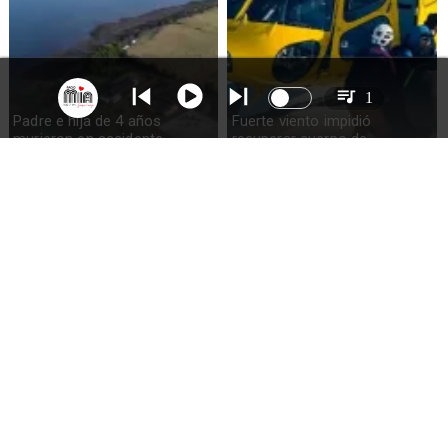
1
Padre e hija de 4 años
Fuerte viento impidió
murieron en accidente
recuperar cuerpo de
marítimo en la isla Puluqui de
excursionista fallecido en el
Calbuco
volcán Calbuco