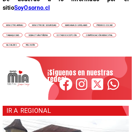
sitio
SoyOsorno.cl
MINISTRO ARRAU
MINISTRO DE SEGURIDAD
MARIANA DI GIROLAMO
PREMIOS OSCAR
TABAQUISMO
SEBASTIÁN PIÑERA
ESTADO EXCEPCIÓN
COMPENSACIÓN MUNICIPAL
ALCALDES
RELIGIÓN
¡Síguenos en nuestras
redes!
IR A
REGIONAL