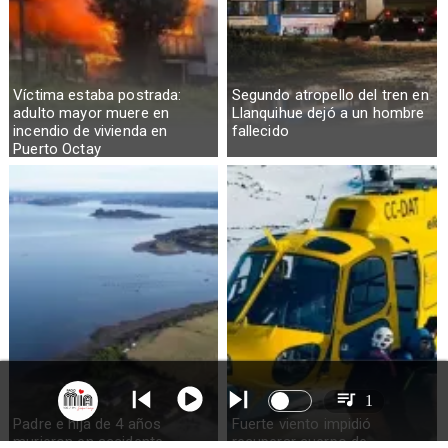
Víctima estaba postrada:
Segundo atropello del tren en
adulto mayor muere en
Llanquihue dejó a un hombre
incendio de vivienda en
fallecido
Puerto Octay
1
Padre e hija de 4 años
Fuerte viento impidió
murieron en accidente
recuperar cuerpo de