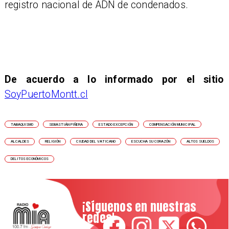
registro nacional de ADN de condenados.
De acuerdo a lo informado por el sitio
SoyPuertoMontt.cl
TABAQUISMO
SEBASTIÁN PIÑERA
ESTADO EXCEPCIÓN
COMPENSACIÓN MUNICIPAL
ALCALDES
RELIGIÓN
CIUDAD DEL VATICANO
ESCUCHA SU CORAZÓN
ALTOS SUELDOS
DELITOS ECONÓMICOS
¡Síguenos en nuestras
redes!