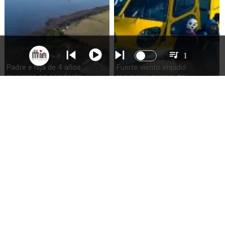
1
Padre e hija de 4 años
Fuerte viento impidió
murieron en accidente
recuperar cuerpo de
marítimo en la isla Puluqui de
excursionista fallecido en el
Calbuco
volcán Calbuco