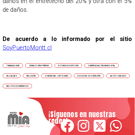
daños en el entretecho del 20% y otra con el 5%
de daños.
De acuerdo a lo informado por el sitio
SoyPuertoMontt.cl
TABAQUISMO
SEBASTIÁN PIÑERA
ESTADO EXCEPCIÓN
COMPENSACIÓN MUNICIPAL
ALCALDES
RELIGIÓN
CIUDAD DEL VATICANO
ESCUCHA SU CORAZÓN
ALTOS SUELDOS
DELITOS ECONÓMICOS
¡Síguenos en nuestras
redes!