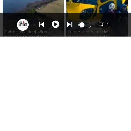
1
Padre e hija de 4 años
Fuerte viento impidió
murieron en accidente
recuperar cuerpo de
marítimo en la isla Puluqui de
excursionista fallecido en el
Calbuco
volcán Calbuco
Incautan droga y detienen a
Preocupación en Los Lagos: