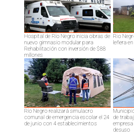
Hospital de Río Negro inicia obras de
Rio Negr
nuevo gimnasio modular para
leñera en
Rehabilitación con inversión de $88
millones
Río Negro realizará simulacro
Municipi
comunal de emergencia escolar el 24
de traba
de junio con 4 establecimientos
empresa 
desuso