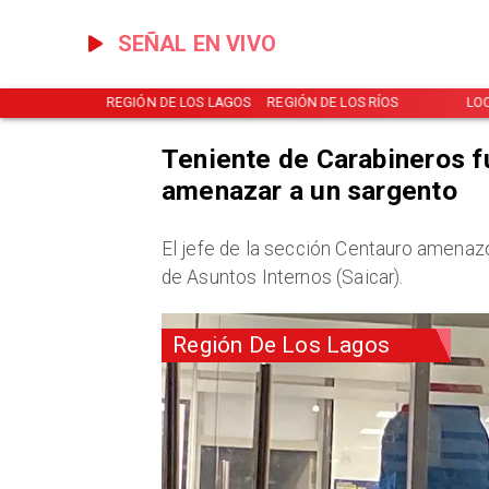
SEÑAL EN VIVO
ICIAS
REGIÓN DE LOS LAGOS
REGIÓN DE LOS RÍOS
LOCA
Teniente de Carabineros f
amenazar a un sargento
El jefe de la sección Centauro amenaz
de Asuntos Internos (Saicar).
Región De Los Lagos