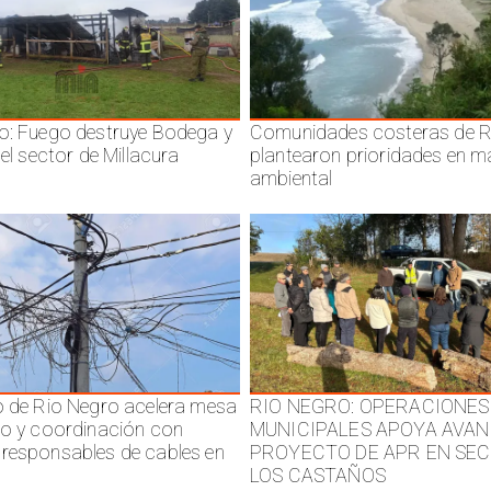
o: Fuego destruye Bodega y
Comunidades costeras de R
 el sector de Millacura
plantearon prioridades en m
ambiental
o de Rio Negro acelera mesa
RIO NEGRO: OPERACIONES
jo y coordinación con
MUNICIPALES APOYA AVAN
responsables de cables en
PROYECTO DE APR EN SE
LOS CASTAÑOS