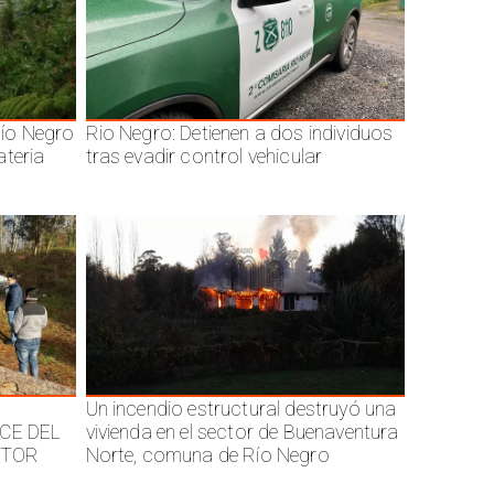
ío Negro
Rio Negro: Detienen a dos individuos
ateria
tras evadir control vehicular
Un incendio estructural destruyó una
CE DEL
vivienda en el sector de Buenaventura
CTOR
Norte, comuna de Río Negro