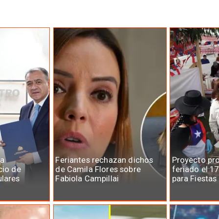
la
Feriantes rechazan dichos
Proyecto pr
cio de
de Camila Flores sobre
feriado el 1
ulares
Fabiola Campillai
para Fiestas