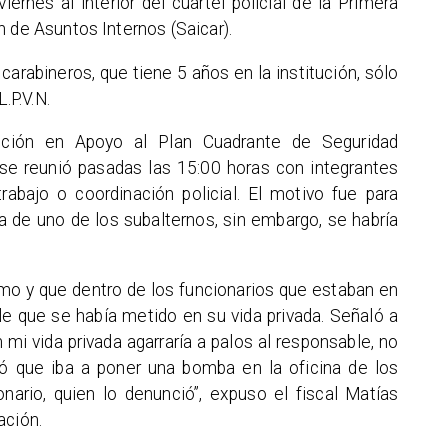
iernes al interior del cuartel policial de la Primera
n de Asuntos Internos (Saicar).
e carabineros, que tiene 5 años en la institución, sólo
.P.V.N.
vención en Apoyo al Plan Cuadrante de Seguridad
se reunió pasadas las 15:00 horas con integrantes
rabajo o coordinación policial. El motivo fue para
a de uno de los subalternos, sin embargo, se habría
imo y que dentro de los funcionarios que estaban en
le que se había metido en su vida privada. Señaló a
mi vida privada agarraría a palos al responsable, no
esó que iba a poner una bomba en la oficina de los
nario, quien lo denunció”, expuso el fiscal Matías
ación.