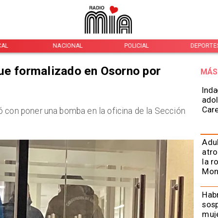
L
NACIONAL
POLICIAL
DEPORTES
ue formalizado en Osorno por
MÁS
Inda
adol
Car
ó con poner una bomba en la oficina de la Sección
Adu
atro
la r
Mon
Habr
sos
muje