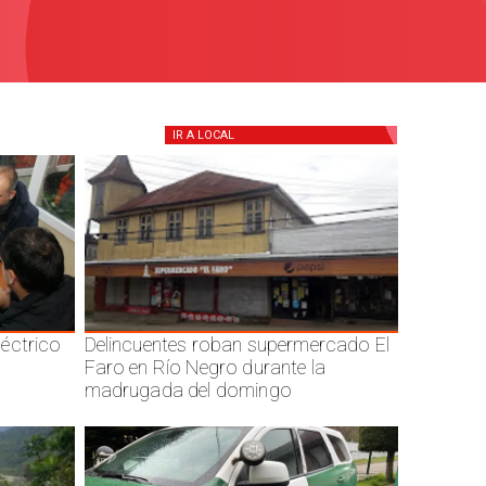
IR A
LOCAL
éctrico
Delincuentes roban supermercado El
Faro en Río Negro durante la
madrugada del domingo