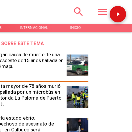
INTERNACIONAL
INICIO
NOTICIAS
 SOBRE ESTE TEMA
gan causa de muerte de una
escente de 15 años hallada en
elmapu
lta mayor de 78 años murió
pellada por un microbús en
otonda La Paloma de Puerto
tt
ía estado ebrio:
pechoso de asesinato de
r en Calbuco será