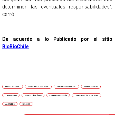
determinen las eventuales responsabilidades”,
cerró
De acuerdo a lo Publicado por el sitio
BioBioChile
MINISTRO ARRAU
MINISTRO DE SEGURIDAD
MARIANA DI GIROLAMO
PREMIOS OSCAR
TABAQUISMO
SEBASTIÁN PIÑERA
ESTADO EXCEPCIÓN
COMPENSACIÓN MUNICIPAL
ALCALDES
RELIGIÓN