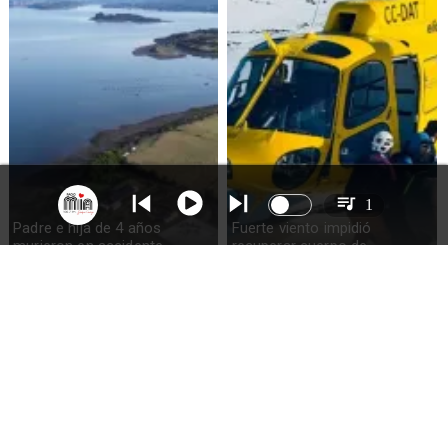
1
Padre e hija de 4 años
Fuerte viento impidió
murieron en accidente
recuperar cuerpo de
marítimo en la isla Puluqui de
excursionista fallecido en el
Calbuco
volcán Calbuco