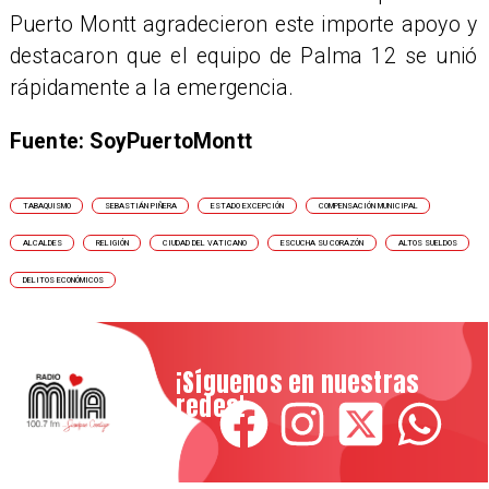
Puerto Montt agradecieron este importe apoyo y
destacaron que el equipo de Palma 12 se unió
rápidamente a la emergencia.
Fuente: SoyPuertoMontt
TABAQUISMO
SEBASTIÁN PIÑERA
ESTADO EXCEPCIÓN
COMPENSACIÓN MUNICIPAL
ALCALDES
RELIGIÓN
CIUDAD DEL VATICANO
ESCUCHA SU CORAZÓN
ALTOS SUELDOS
DELITOS ECONÓMICOS
¡Síguenos en nuestras
redes!