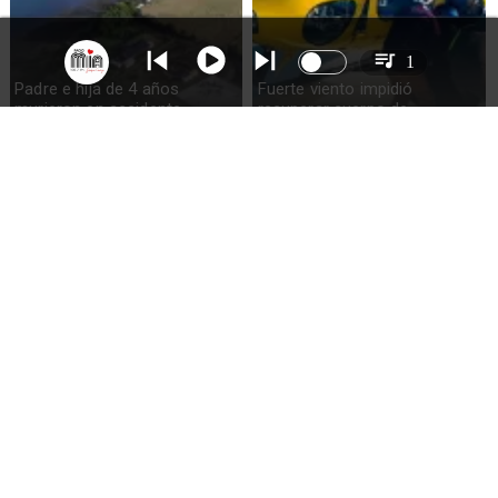
1
Padre e hija de 4 años
Fuerte viento impidió
murieron en accidente
recuperar cuerpo de
marítimo en la isla Puluqui de
excursionista fallecido en el
Calbuco
volcán Calbuco
Incautan droga y detienen a
Preocupación en Los Lagos:
una mujer durante jornada de
es la segunda región con
visita en la cárcel de Osorno
más femicidios y la tercera