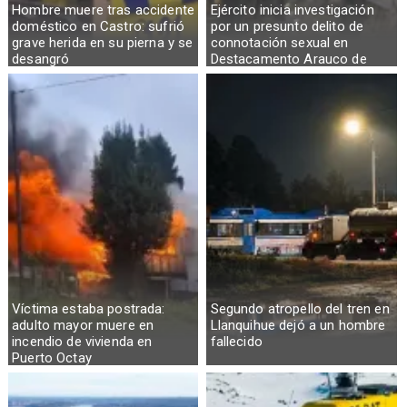
Hombre muere tras accidente
Ejército inicia investigación
doméstico en Castro: sufrió
por un presunto delito de
grave herida en su pierna y se
connotación sexual en
desangró
Destacamento Arauco de
Osorno
Víctima estaba postrada:
Segundo atropello del tren en
adulto mayor muere en
Llanquihue dejó a un hombre
incendio de vivienda en
fallecido
Puerto Octay