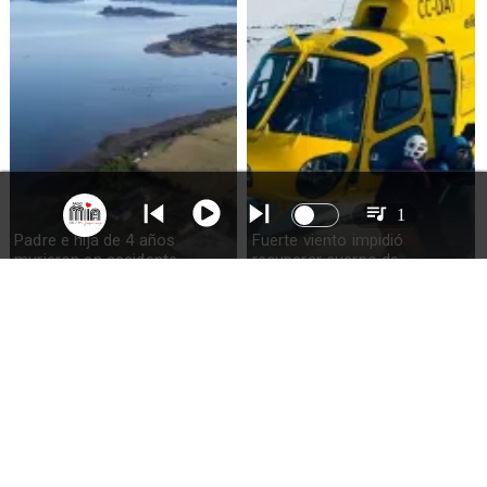
1
Padre e hija de 4 años
Fuerte viento impidió
murieron en accidente
recuperar cuerpo de
marítimo en la isla Puluqui de
excursionista fallecido en el
Calbuco
volcán Calbuco