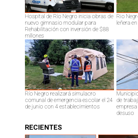
Hospital de Río Negro inicia obras de
Rio Negr
nuevo gimnasio modular para
leñera en
Rehabilitación con inversión de $88
millones
Río Negro realizará simulacro
Municipi
comunal de emergencia escolar el 24
de traba
de junio con 4 establecimientos
empresa 
desuso
RECIENTES