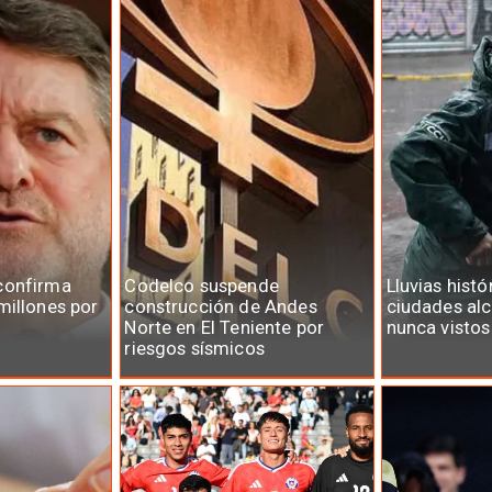
confirma
Codelco suspende
Lluvias histó
millones por
construcción de Andes
ciudades al
Norte en El Teniente por
nunca vistos
riesgos sísmicos