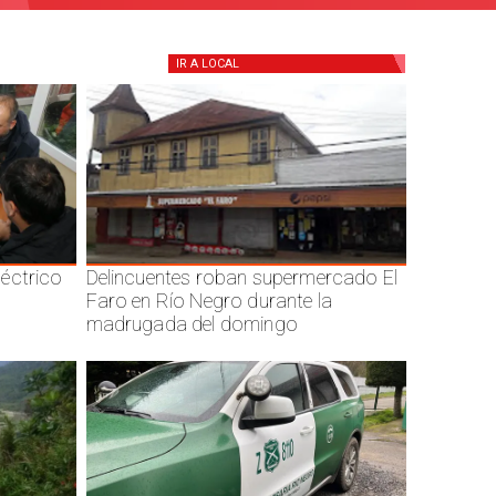
IR A
LOCAL
éctrico
Delincuentes roban supermercado El
Faro en Río Negro durante la
madrugada del domingo