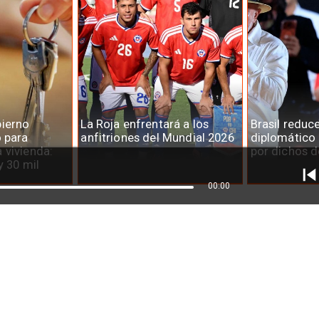
ierno
La Roja enfrentará a los
Brasil reduc
o para
anfitriones del Mundial 2026
diplomático
 vivienda:
por dichos d
y 30 mil
00:00