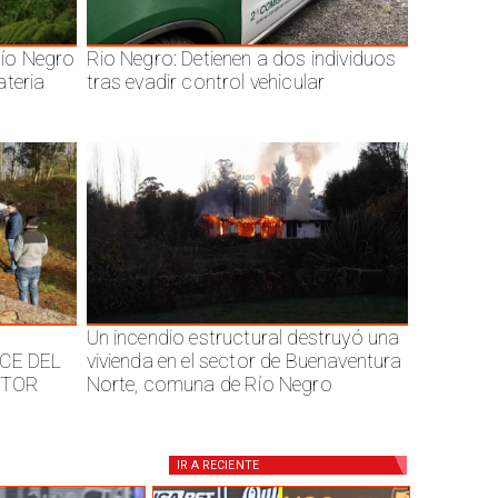
ío Negro
Rio Negro: Detienen a dos individuos
ateria
tras evadir control vehicular
Un incendio estructural destruyó una
CE DEL
vivienda en el sector de Buenaventura
CTOR
Norte, comuna de Río Negro
IR A
RECIENTE