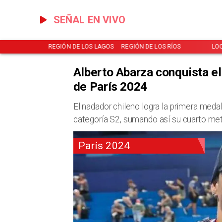
SEÑAL EN VIVO
NOTICIAS
REGIÓN DE LOS LAGOS
REGIÓN DE LOS RÍOS
LO
Alberto Abarza conquista e
de París 2024
​El nadador chileno logra la primera medall
categoría S2, sumando así su cuarto met
París 2024