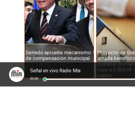
Senado aprueba mecanismo
Proyecto de Gob
de compensación municipal
amplía benefici
comprar primera
tope a 6.000 UF 
Señal en vivo Radio Mía
cupos
00:00