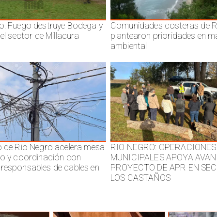
o: Fuego destruye Bodega y
Comunidades costeras de R
 el sector de Millacura
plantearon prioridades en m
ambiental
o de Rio Negro acelera mesa
RIO NEGRO: OPERACIONES
jo y coordinación con
MUNICIPALES APOYA AVAN
responsables de cables en
PROYECTO DE APR EN SE
LOS CASTAÑOS