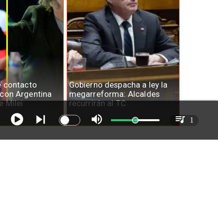
e contacto
Gobierno despacha a ley la
 con Argentina
megarreforma: Alcaldes
e Milei
recurrirán al TC
1