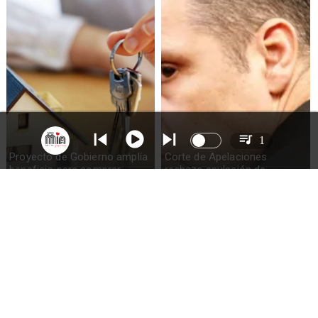
1
Proyecto de Gobierno amplía
Corte de Apelaciones
beneficio para comprar
rechaza anulación de
primera vivienda: tope a 6.000
absolución de Claudio Crespo
UF y 30 mil cupos