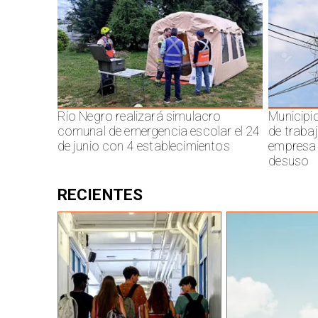
Río Negro realizará simulacro
Municipi
comunal de emergencia escolar el 24
de traba
de junio con 4 establecimientos
empresa 
desuso
RECIENTES