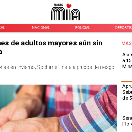
CAL
NACIONAL
POLICIAL
DEPORTE
ones de adultos mayores aún sin
MÁS
a
Alar
a 15
Mins
rias en invierno, Sochimef insta a grupos de riesgo
Apru
Seba
de $
Sena
Flor