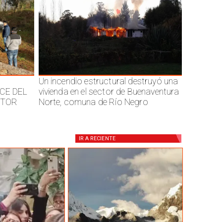
Un incendio estructural destruyó una
CE DEL
vivienda en el sector de Buenaventura
CTOR
Norte, comuna de Río Negro
IR A
RECIENTE