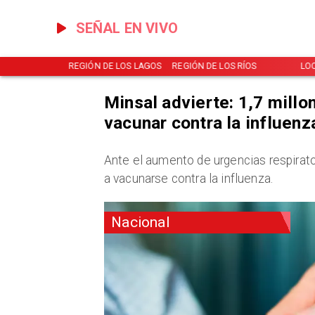
SEÑAL EN VIVO
NOTICIAS
REGIÓN DE LOS LAGOS
REGIÓN DE LOS RÍOS
LO
Minsal advierte: 1,7 mill
vacunar contra la influenz
Ante el aumento de urgencias respirato
a vacunarse contra la influenza.
Nacional