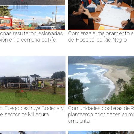
onas resultaron lesionadas
Comienza el mejoramiento el
isión en la comuna de Río
del Hospital de Río Negro
o: Fuego destruye Bodega y
Comunidades costeras de R
 el sector de Millacura
plantearon prioridades en m
ambiental