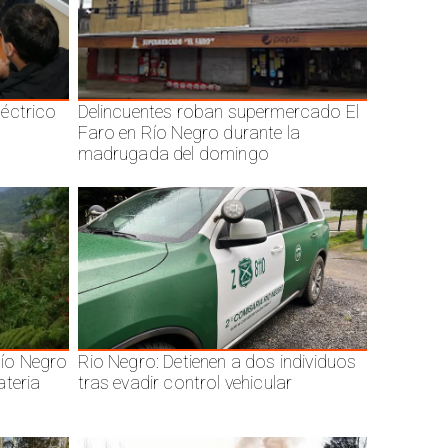
éctrico
Delincuentes roban supermercado El
Faro en Río Negro durante la
madrugada del domingo
ío Negro
Rio Negro: Detienen a dos individuos
ateria
tras evadir control vehicular