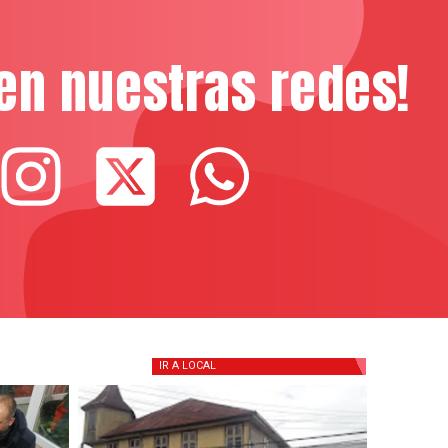
en nuestras redes!
IR A
LOCAL