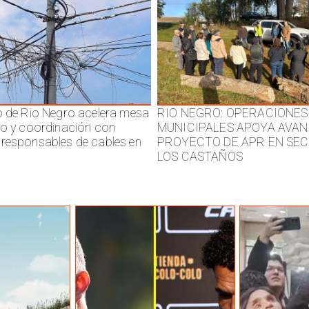
o de Rio Negro acelera mesa
RIO NEGRO: OPERACIONES
jo y coordinación con
MUNICIPALES APOYA AVAN
responsables de cables en
PROYECTO DE APR EN SE
LOS CASTAÑOS