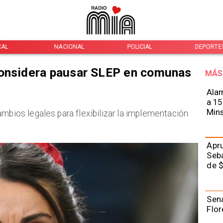
CAL
NACIONAL
POLICIAL
DEPORTE
considera pausar SLEP en comunas
MÁS
Alar
a 15
Mins
ambios legales para flexibilizar la implementación
Apru
Seba
de $
Sena
Flor