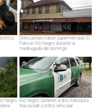
éctrico
Delincuentes roban supermercado El
Faro en Río Negro durante la
madrugada del domingo
ío Negro
Rio Negro: Detienen a dos individuos
ateria
tras evadir control vehicular