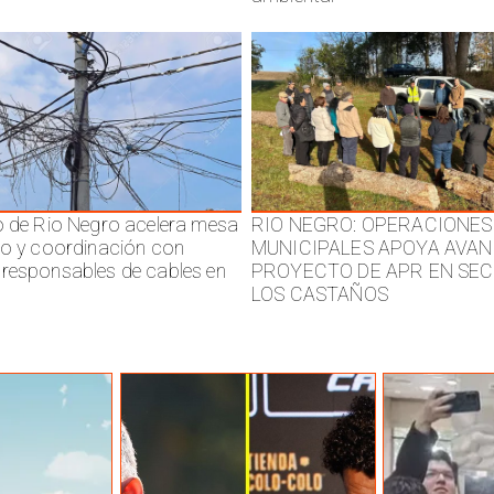
o de Rio Negro acelera mesa
RIO NEGRO: OPERACIONES
jo y coordinación con
MUNICIPALES APOYA AVAN
responsables de cables en
PROYECTO DE APR EN SE
LOS CASTAÑOS