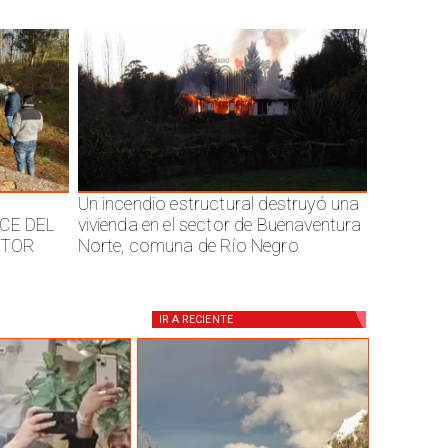
Un incendio estructural destruyó una
CE DEL
vivienda en el sector de Buenaventura
CTOR
Norte, comuna de Río Negro
IR A
RECIENTE