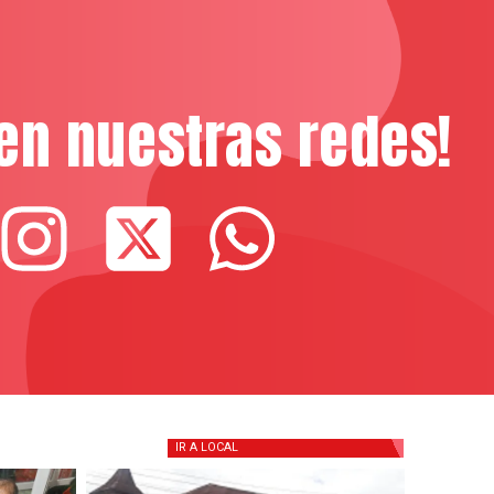
en nuestras redes!
IR A
LOCAL