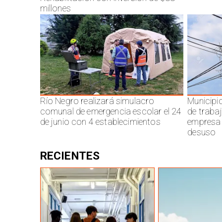
millones
Río Negro realizará simulacro
Municipi
comunal de emergencia escolar el 24
de traba
de junio con 4 establecimientos
empresa 
desuso
RECIENTES