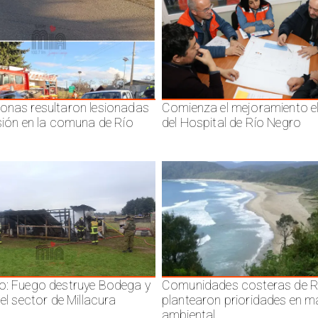
onas resultaron lesionadas
Comienza el mejoramiento el
isión en la comuna de Río
del Hospital de Río Negro
o: Fuego destruye Bodega y
Comunidades costeras de R
 el sector de Millacura
plantearon prioridades en m
ambiental