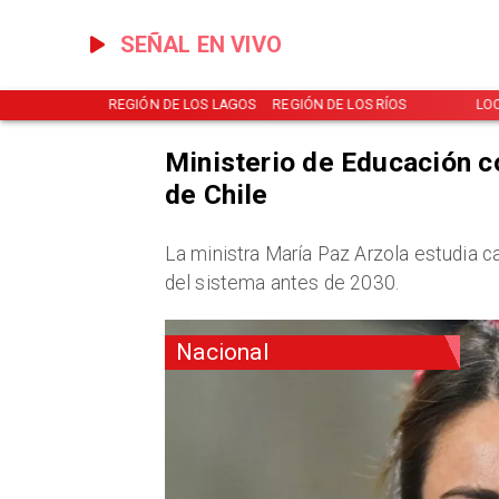
SEÑAL EN VIVO
NOTICIAS
REGIÓN DE LOS LAGOS
REGIÓN DE LOS RÍOS
LO
Ministerio de Educación 
de Chile
La ministra María Paz Arzola estudia c
del sistema antes de 2030.
Nacional