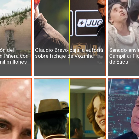
ón del
Claudio Bravo baja la euforia
Senado enví
n Piñera con
sobre fichaje de Vozinha
Campillai-Fl
mil millones
de Ética