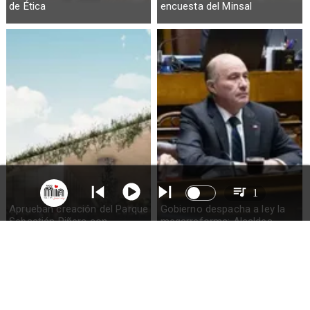
de Ética
encuesta del Minsal
1
Aprueban creación del Parque
Gobierno despacha a ley la
Sebastián Piñera con
megarreforma: Alcaldes
inversión de $4 mil millones
recurrirán al TC